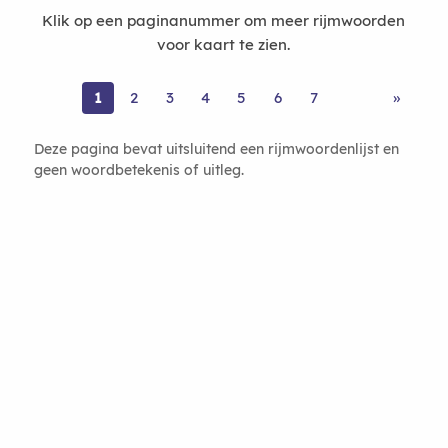
Klik op een paginanummer om meer rijmwoorden
voor kaart te zien.
1
2
3
4
5
6
7
»
Deze pagina bevat uitsluitend een rijmwoordenlijst en
geen woordbetekenis of uitleg.