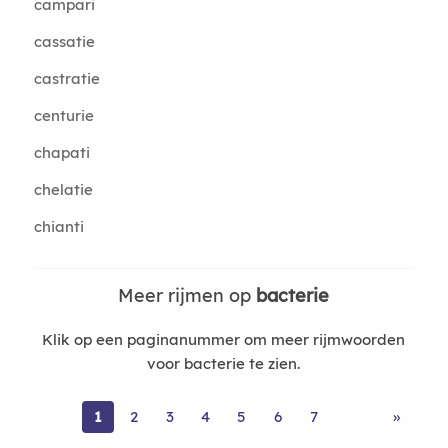
campari
cassatie
castratie
centurie
chapati
chelatie
chianti
Meer rijmen op
bacterie
Klik op een paginanummer om meer rijmwoorden
voor bacterie te zien.
1
2
3
4
5
6
7
»