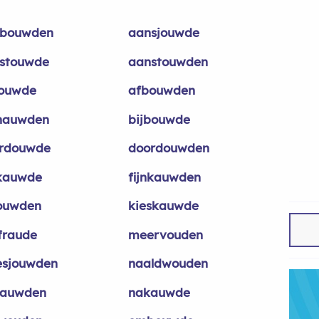
bouwden
aansjouwde
stouwde
aanstouwden
ouwde
afbouwden
nauwden
bijbouwde
rdouwde
doordouwden
nkauwde
fijnkauwden
ouwden
kieskauwde
kfraude
meervouden
sjouwden
naaldwouden
auwden
nakauwde