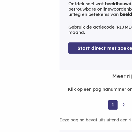
Ontdek snel wat
beeldhouwd
betrouwbare onlinewoordenbo
uitleg en betekenis van
beel
Gebruik de actiecode 'RIJMD
maand.
Start direct met zoeke
Meer r
Klik op een paginanummer om
1
2
Deze pagina bevat uitsluitend een r