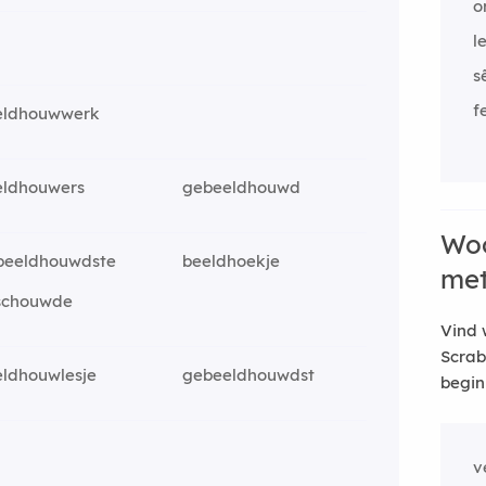
o
l
s
f
eldhouwwerk
eldhouwers
gebeeldhouwd
Woo
beeldhouwdste
beeldhoekje
me
schouwde
Vind 
Scrab
eldhouwlesje
gebeeldhouwdst
begin
v