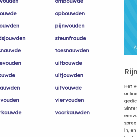
wouden
ombouwde
ouwde
opbouwden
ouwden
pijnwouden
dsjouwden
steunfraude
snauwde
toesnauwden
evouden
uitbouwde
Rij
jouwde
uitjouwden
Het V
kauwden
uitvouwde
onlin
lvouden
viervouden
gedic
Sinte
rkauwde
voorkauwden
eenvo
spree
in, e