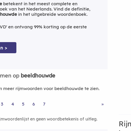
e
betekent in het meest complete en
ek van het Nederlands. Vind de definitie,
dhouwde
in het uitgebreide woordenboek.
VD' en ontvang 99% korting op de eerste
n >
ijmen op
beeldhouwde
 meer rijmwoorden voor beeldhouwde te zien.
3
4
5
6
7
»
ijmwoordenlijst en geen woordbetekenis of uitleg.
Rij