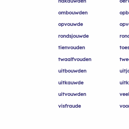
nakauwden
oer
ombouwden
opb
opvouwde
opv
rondsjouwde
ron
tienvouden
toe
twaalfvouden
twe
uitbouwden
uit
uitkauwde
uit
uitvouwden
vee
visfraude
voo