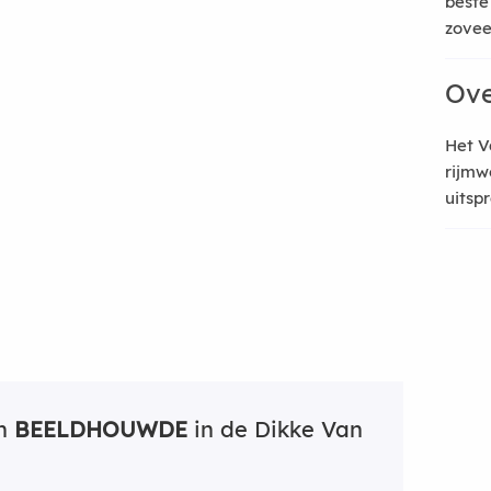
beste
zoveel
Ove
Het V
rijmw
uitsp
an
BEELDHOUWDE
in de Dikke Van