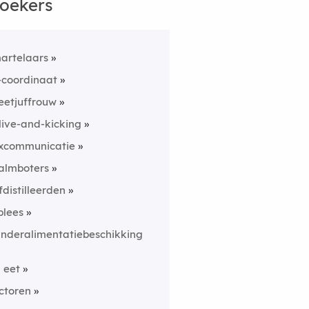
oekers
artelaars
-coordinaat
eetjuffrouw
live-and-kicking
xcommunicatie
almboters
fdistilleerden
iplees
inderalimentatiebeschikking
n eet
ctoren