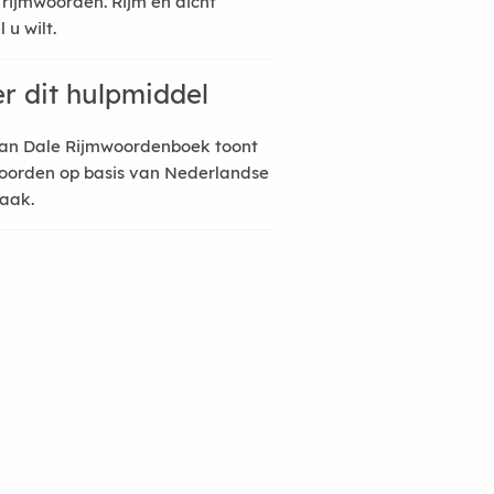
 rijmwoorden. Rijm en dicht
 u wilt.
r dit hulpmiddel
an Dale Rijmwoordenboek toont
oorden op basis van Nederlandse
raak.