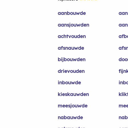
aanbouwde
aan
aansjouwden
aan
achtvouden
afb
afsnauwde
afs
bijbouwden
doo
drievouden
fij
inbouwde
inb
kieskauwden
kli
meesjouwde
mee
nabauwde
nab