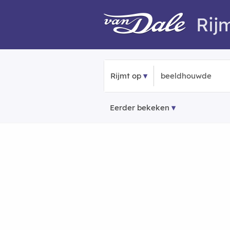
Rij
Rijmt op
Eerder bekeken