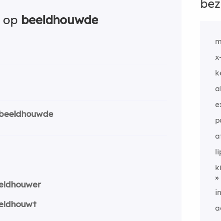
bez
n op
beeldhouwde
m
x
k
a
e
beeldhouwde
p
a
l
k
eldhouwer
i
eldhouwt
a