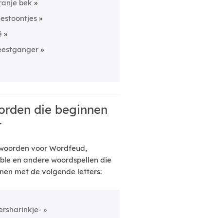
ranje bek
eestoontjes
ẽ
eestganger
rden die beginnen
t
woorden voor Wordfeud,
ble en andere woordspellen die
nen met de volgende letters:
ersharinkje-