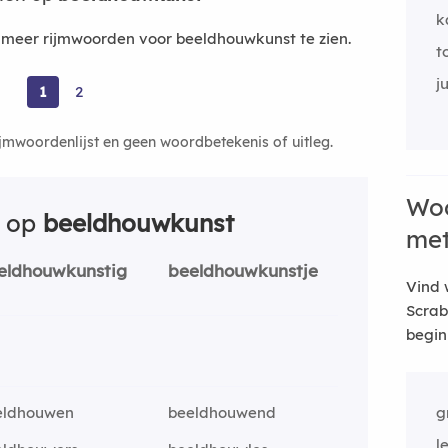
k
meer rijmwoorden voor beeldhouwkunst te zien.
t
j
1
2
ijmwoordenlijst en geen woordbetekenis of uitleg.
Woo
n op
beeldhouwkunst
me
eldhouwkunstig
beeldhouwkunstje
Vind 
Scrab
begin
eldhouwen
beeldhouwend
g
l