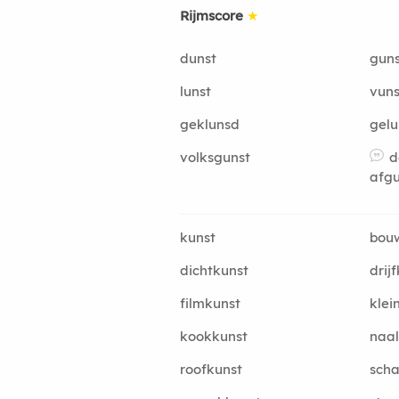
Rijmscore
★
dunst
guns
lunst
vuns
geklunsd
gel
volksgunst
d
afgu
kunst
bou
dichtkunst
drij
filmkunst
klei
kookkunst
naa
roofkunst
scha