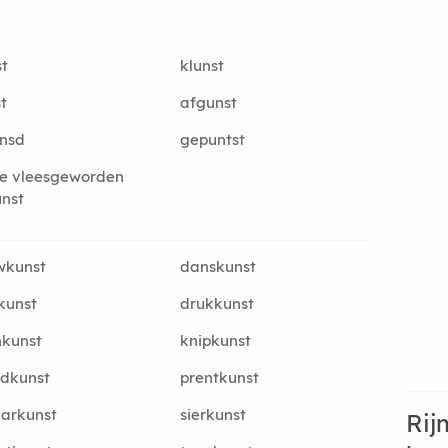
t
klunst
t
afgunst
unsd
gepuntst
e vleesgeworden
nst
wkunst
danskunst
fkunst
drukkunst
nkunst
knipkunst
ldkunst
prentkunst
arkunst
sierkunst
Rij