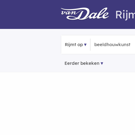
Rij
Rijmt op
Eerder bekeken