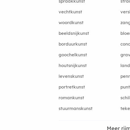
spraakkunst
stra
vechtkunst
vers
woordkunst
zan
beeldsnijkunst
bloe
borduurkunst
conc
goochelkunst
grav
houtsnijkunst
lan
levenskunst
penn
portretkunst
punt
romankunst
schi
stuurmanskunst
teke
Meer rij