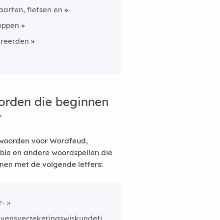
aarten, fietsen en
oppen
ureerden
rden die beginnen
t
woorden voor Wordfeud,
ble en andere woordspellen die
nen met de volgende letters:
r-
evensverzekeringswiskundetj