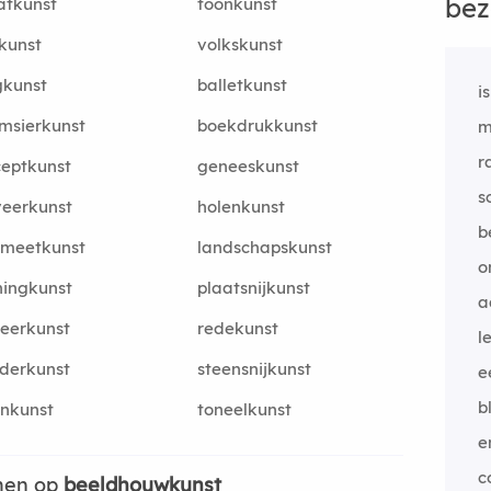
bez
atkunst
toonkunst
kunst
volkskunst
gkunst
balletkunst
i
msierkunst
boekdrukkunst
m
r
eptkunst
geneeskunst
s
eerkunst
holenkunst
b
dmeetkunst
landschapskunst
o
ingkunst
plaatsnijkunst
a
eerkunst
redekunst
l
lderkunst
steensnijkunst
e
b
nkunst
toneelkunst
e
c
men op
beeldhouwkunst