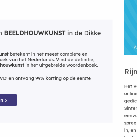
an
BEELDHOUWKUNST
in de Dikke
unst
betekent in het meest complete en
ek van het Nederlands. Vind de definitie,
dhouwkunst
in het uitgebreide woordenboek.
Rij
VD' en ontvang 99% korting op de eerste
Het V
onlin
n >
gedic
Sinte
eenvo
spree
in, e