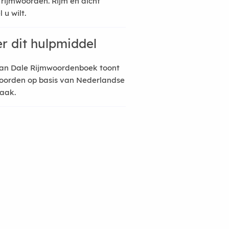
 rijmwoorden. Rijm en dicht
 u wilt.
r dit hulpmiddel
an Dale Rijmwoordenboek toont
oorden op basis van Nederlandse
raak.