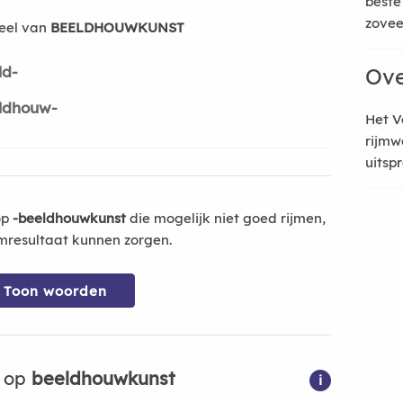
beste
zoveel
eel van
BEELDHOUWKUNST
ld-
Ove
ldhouw-
Het V
rijmw
uitsp
op
-beeldhouwkunst
die mogelijk niet goed rijmen,
mresultaat kunnen zorgen.
Toon woorden
n op
beeldhouwkunst
i