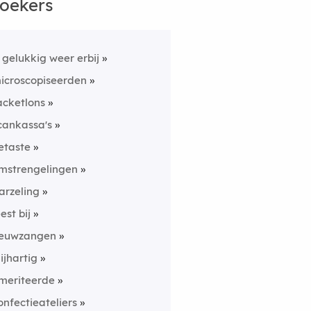
oekers
s gelukkig weer erbij
icroscopiseerden
acketlons
cankassa's
etaste
mstrengelingen
arzeling
eest bij
euwzangen
lijhartig
meriteerde
onfectieateliers