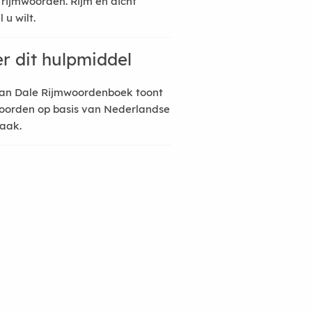
 rijmwoorden. Rijm en dicht
 u wilt.
r dit hulpmiddel
an Dale Rijmwoordenboek toont
oorden op basis van Nederlandse
raak.