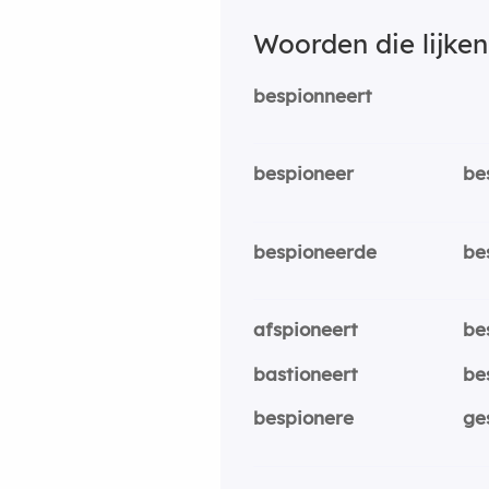
Woorden die lijke
bespionneert
bespioneer
be
bespioneerde
be
afspioneert
be
bastioneert
be
bespionere
ge