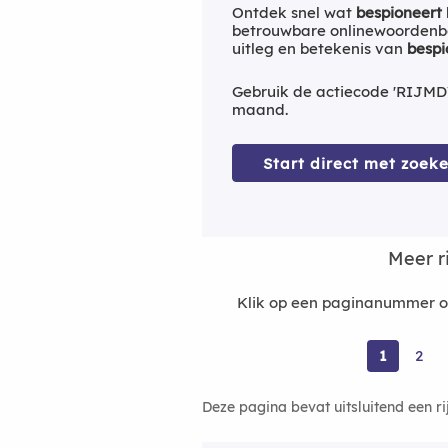
Ontdek snel wat
bespioneert
betrouwbare onlinewoordenbo
uitleg en betekenis van
bespi
Gebruik de actiecode 'RIJMD
maand.
Start direct met zoeke
Meer r
Klik op een paginanummer om
1
2
Deze pagina bevat uitsluitend een r