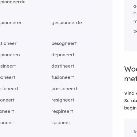
spionneerde
a
m
spionneren
gespioneerde
b
tioneer
besogneert
spioneren
deponeert
sineert
destineert
Woo
me
poneert
fusioneert
sioneert
passioneert
Vind 
poneert
resigneert
Scrab
begin
oneert
respireert
poneert
spioneer
f