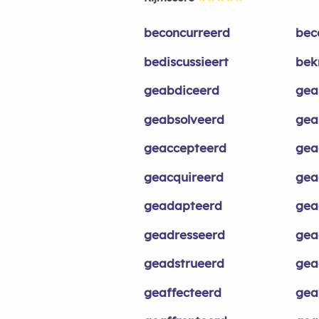
beconcurreerd
bec
bediscussieert
bek
geabdiceerd
gea
geabsolveerd
gea
geaccepteerd
gea
geacquireerd
gea
geadapteerd
gea
geadresseerd
gea
geadstrueerd
gea
geaffecteerd
gea