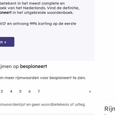
betekent in het meest complete en
ek van het Nederlands. Vind de definitie,
oneert
in het uitgebreide woordenboek.
VD' en ontvang 99% korting op de eerste
n >
ijmen op
bespioneert
 meer rijmwoorden voor bespioneert te zien.
3
4
5
6
7
»
ijmwoordenlijst en geen woordbetekenis of uitleg.
Rij