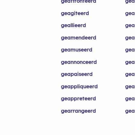
geaffronteerd
gea
geagiteerd
gea
geallieerd
gea
geamendeerd
gea
geamuseerd
gea
geannonceerd
gea
geapaiseerd
gea
geappliqueerd
gea
geappreteerd
gea
gearrangeerd
gea