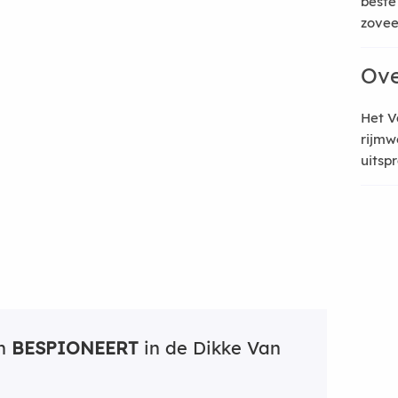
beste
zoveel
Ove
Het V
rijmw
uitsp
an
BESPIONEERT
in de Dikke Van