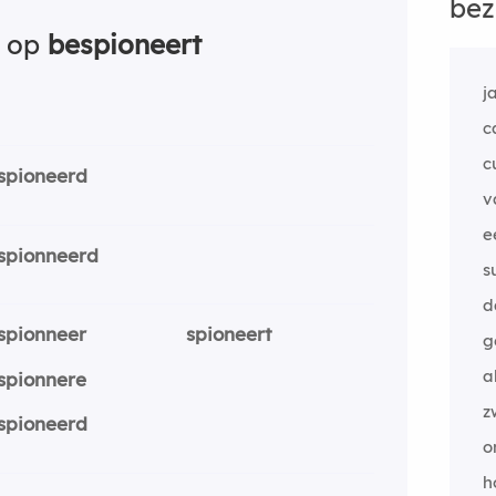
bez
n op
bespioneert
j
c
c
spioneerd
v
e
spionneerd
s
d
spionneer
spioneert
g
a
spionnere
z
spioneerd
o
h