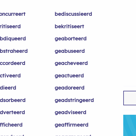
oncurreert
bediscussieerd
ritiseerd
bekritiseert
bdiqueerd
geaborteerd
bstraheerd
geabuseerd
ccordeerd
geacheveerd
ctiveerd
geactueerd
dieerd
geadoreerd
dsorbeerd
geadstringeerd
dverteerd
geadviseerd
fficheerd
geaffirmeerd