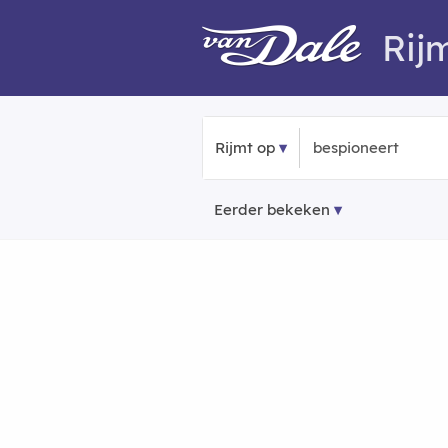
Rij
Rijmt op
Eerder bekeken