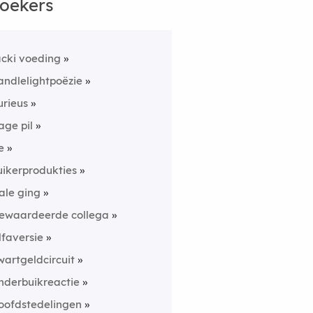
oekers
acki voeding
andlelightpoëzie
urieus
age pil
e
uikerprodukties
ale ging
ewaardeerde collega
lfaversie
wartgeldcircuit
nderbuikreactie
oofdstedelingen