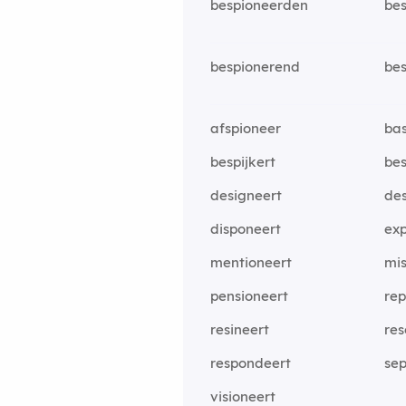
bespioneerden
be
bespionerend
be
afspioneer
bas
bespijkert
be
designeert
des
disponeert
ex
mentioneert
mis
pensioneert
re
resineert
res
respondeert
se
visioneert