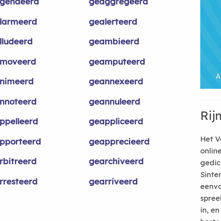
gendeerd
geaggregeerd
larmeerd
gealerteerd
lludeerd
geambieerd
moveerd
geamputeerd
nimeerd
geannexeerd
nnoteerd
geannuleerd
Rij
ppelleerd
geappliceerd
Het V
pporteerd
geapprecieerd
onlin
rbitreerd
gearchiveerd
gedic
Sinte
rresteerd
gearriveerd
eenvo
spree
in, e