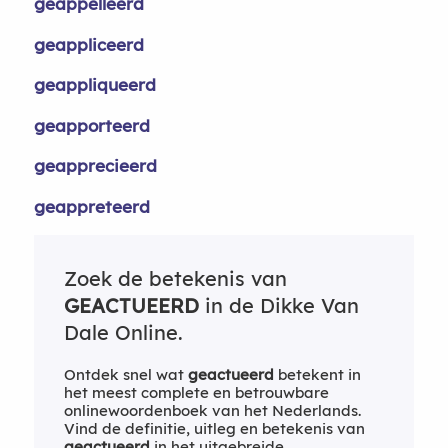
geappelleerd
geappliceerd
geappliqueerd
geapporteerd
geapprecieerd
geappreteerd
Zoek de betekenis van
GEACTUEERD
in de Dikke Van
Dale Online.
Ontdek snel wat
geactueerd
betekent in
het meest complete en betrouwbare
onlinewoordenboek van het Nederlands.
Vind de definitie, uitleg en betekenis van
geactueerd
in het uitgebreide