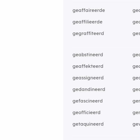
geaffaireerde
ge
geaffilieerde
ge
gegraffiteerd
ge
geabstineerd
ge
geaffekteerd
ge
geassigneerd
ge
gedandineerd
ged
gefascineerd
ge
geofficieerd
ge
getaquineerd
ge