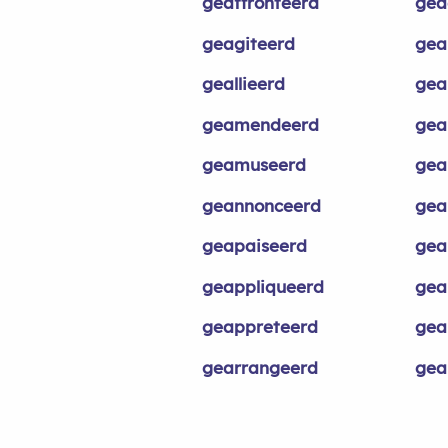
geaffronteerd
gea
geagiteerd
gea
geallieerd
gea
geamendeerd
gea
geamuseerd
gea
geannonceerd
gea
geapaiseerd
gea
geappliqueerd
gea
geappreteerd
gea
gearrangeerd
gea