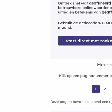
Ontdek snel wat
geaffineerd
betrouwbare onlinewoordenbo
uitleg en betekenis van
geaff
Gebruik de actiecode 'RIJMD
maand.
Start direct met zoeke
Meer r
Klik op een paginanummer om
1
2
Deze pagina bevat uitsluitend een r