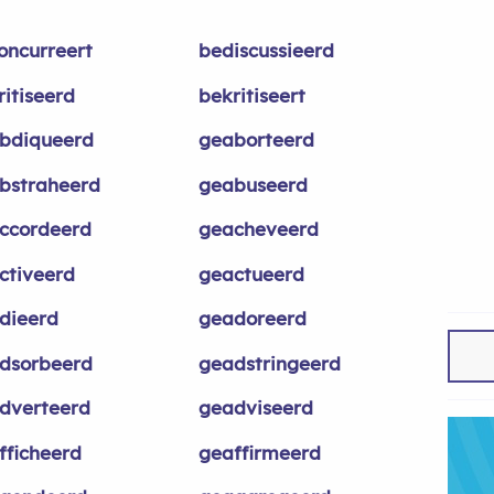
oncurreert
bediscussieerd
ritiseerd
bekritiseert
bdiqueerd
geaborteerd
bstraheerd
geabuseerd
ccordeerd
geacheveerd
ctiveerd
geactueerd
dieerd
geadoreerd
dsorbeerd
geadstringeerd
dverteerd
geadviseerd
fficheerd
geaffirmeerd