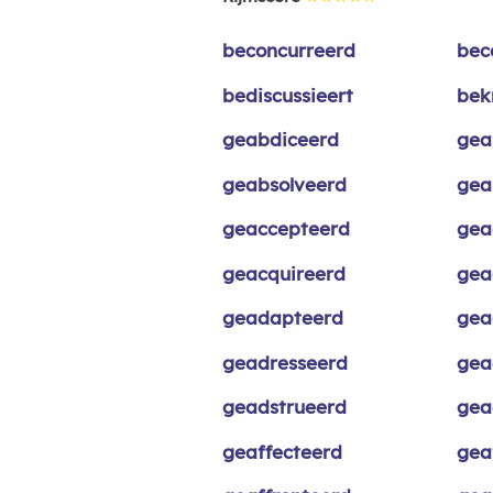
beconcurreerd
bec
bediscussieert
bek
geabdiceerd
gea
geabsolveerd
gea
geaccepteerd
gea
geacquireerd
gea
geadapteerd
gea
geadresseerd
gea
geadstrueerd
gea
geaffecteerd
gea