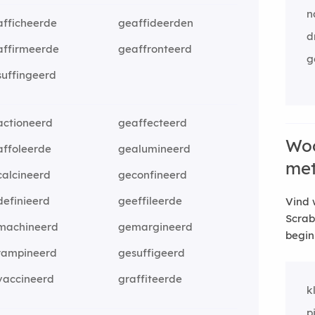
n
afficheerde
geaffideerden
d
affirmeerde
geaffronteerd
g
suffingeerd
actioneerd
geaffecteerd
Woo
affoleerde
gealumineerd
me
calcineerd
geconfineerd
efinieerd
geeffileerde
Vind 
Scrab
machineerd
gemargineerd
begin
rampineerd
gesuffigeerd
vaccineerd
graffiteerde
k
p