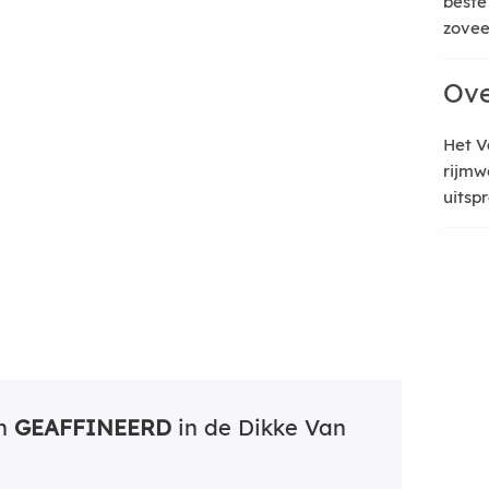
beste
zoveel
Ove
Het V
rijmw
uitsp
an
GEAFFINEERD
in de Dikke Van