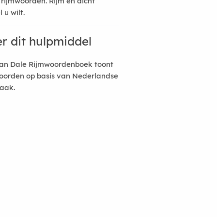
 rijmwoorden. Rijm en dicht
 u wilt.
r dit hulpmiddel
an Dale Rijmwoordenboek toont
oorden op basis van Nederlandse
raak.