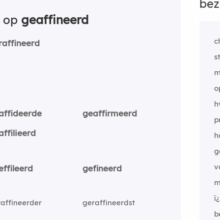
bez
n op
geaffineerd
c
raffineerd
s
m
o
h
affideerde
geaffirmeerd
p
affilieerd
h
g
v
effileerd
gefineerd
m
ï
affineerder
geraffineerdst
b