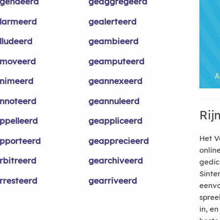
gendeerd
geaggregeerd
larmeerd
gealerteerd
lludeerd
geambieerd
moveerd
geamputeerd
nimeerd
geannexeerd
nnoteerd
geannuleerd
Rij
ppelleerd
geappliceerd
Het V
pporteerd
geapprecieerd
onlin
rbitreerd
gearchiveerd
gedic
Sinte
rresteerd
gearriveerd
eenvo
spree
in, e