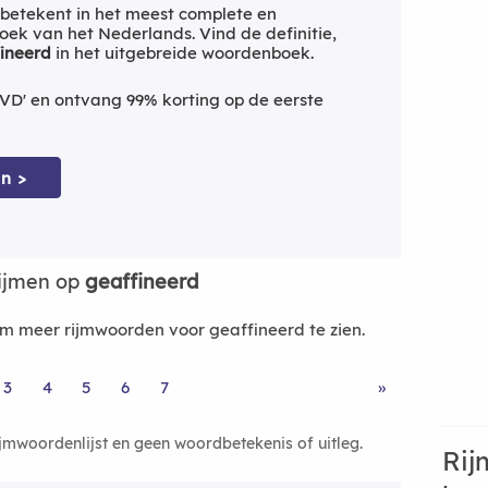
betekent in het meest complete en
ek van het Nederlands. Vind de definitie,
ineerd
in het uitgebreide woordenboek.
VD' en ontvang 99% korting op de eerste
n >
ijmen op
geaffineerd
 meer rijmwoorden voor geaffineerd te zien.
3
4
5
6
7
»
ijmwoordenlijst en geen woordbetekenis of uitleg.
Rij