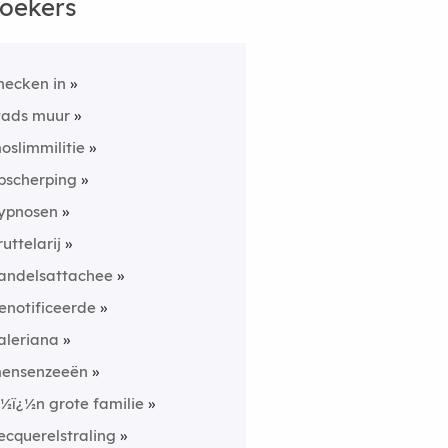
oekers
hecken in
tads muur
oslimmilitie
pscherping
ypnosen
ruttelarij
andelsattachee
enotificeerde
aleriana
ensenzeeën
¿½ï¿½n grote familie
ecquerelstraling