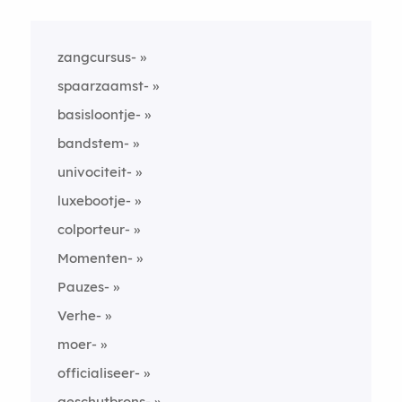
zangcursus-
spaarzaamst-
basisloontje-
bandstem-
univociteit-
luxebootje-
colporteur-
Momenten-
Pauzes-
Verhe-
moer-
officialiseer-
geschutbrons-