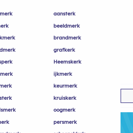
merk
aansterk
erk
beeldmerk
kmerk
brandmerk
dmerk
grafkerk
sperk
Heemskerk
smerk
ijkmerk
merk
keurmerk
sterk
kruiskerk
dsmerk
oogmerk
erk
persmerk