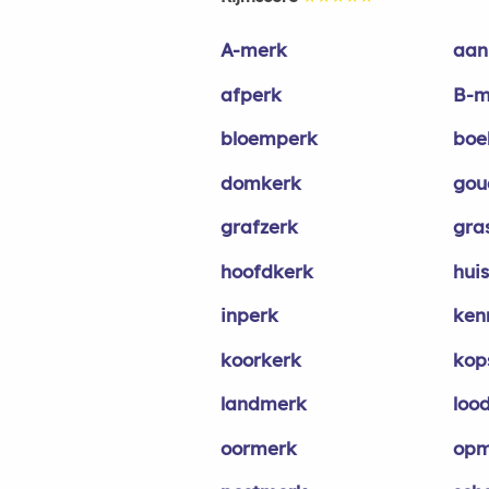
A-merk
aan
afperk
B-m
bloemperk
boe
domkerk
gou
grafzerk
gra
hoofdkerk
hui
inperk
ken
koorkerk
kop
landmerk
loo
oormerk
opm