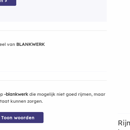
n >
eel van
BLANKWERK
op
-blankwerk
die mogelijk niet goed rijmen, maar
ltaat kunnen zorgen.
Toon woorden
Rij