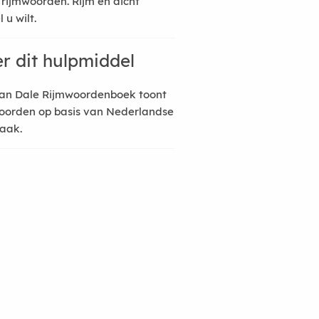
 rijmwoorden. Rijm en dicht
 u wilt.
r dit hulpmiddel
an Dale Rijmwoordenboek toont
oorden op basis van Nederlandse
raak.