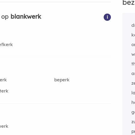
bez
n op
blankwerk
i
d
k
efkerk
o
w
t
a
erk
beperk
z
terk
l
h
g
z
werk
p