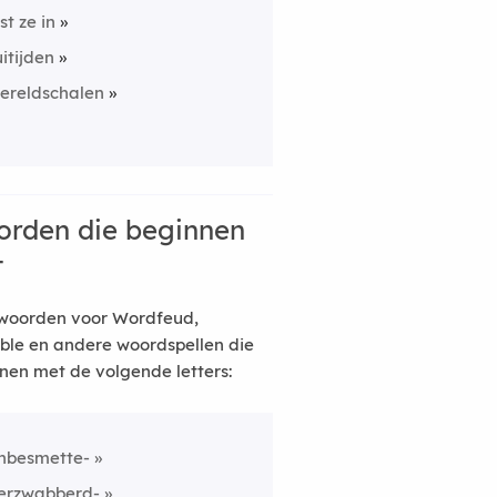
jst ze in
uitijden
ereldschalen
rden die beginnen
t
woorden voor Wordfeud,
ble en andere woordspellen die
nen met de volgende letters:
nbesmette-
erzwabberd-