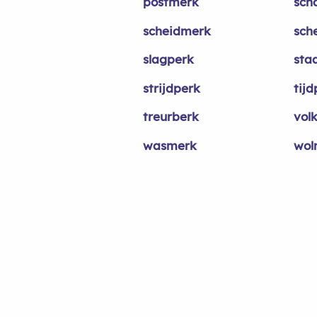
postmerk
sch
scheidmerk
sch
slagperk
sta
strijdperk
tijd
treurberk
vol
wasmerk
wol