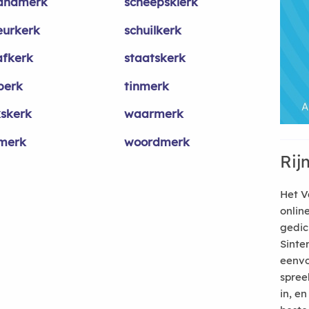
andmerk
scheepsklerk
eurkerk
schuilkerk
afkerk
staatskerk
perk
tinmerk
kskerk
waarmerk
merk
woordmerk
Rij
Het V
onlin
gedic
Sinte
eenvo
spree
in, e