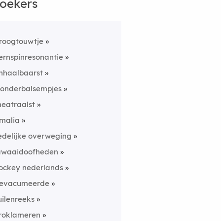
oekers
roogtouwtje
ernspinresonantie
nhaalbaarst
onderbalsempjes
heatraalst
malia
edelijke overweging
awaaidoofheden
ockey nederlands
evacumeerde
uilenreeks
roklameren