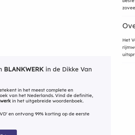
beste
zoveel
Ove
Het V
rijmw
uitsp
an
BLANKWERK
in de Dikke Van
etekent in het meest complete en
ek van het Nederlands. Vind de definitie,
kwerk
in het uitgebreide woordenboek.
VD' en ontvang 99% korting op de eerste