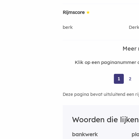
Rijmscore
★
berk
Der
Meer 
Klik op een paginanummer o
1
2
Deze pagina bevat uitsluitend een r
Woorden die lijke
bankwerk
pl