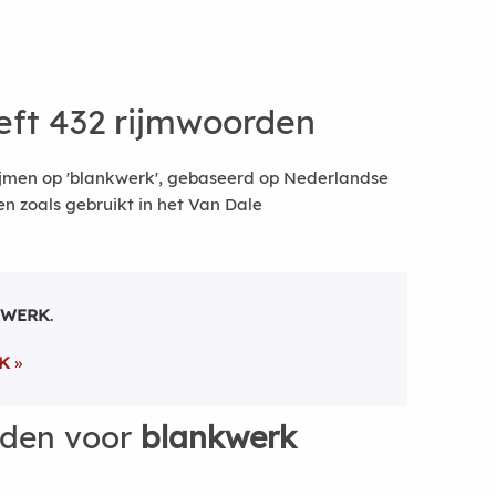
ft 432 rijmwoorden
ijmen op 'blankwerk', gebaseerd op Nederlandse
 zoals gebruikt in het Van Dale
KWERK
.
K
rden voor
blankwerk