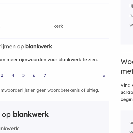
li
r
w
k
kerk
rijmen op
blankwerk
m meer rijmwoorden voor blankwerk te zien.
Woo
me
3
4
5
6
7
»
Vind 
ijmwoordenlijst en geen woordbetekenis of uitleg.
Scrab
begin
n op
blankwerk
o
ankwerk
v