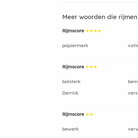
Meer woorden die rijme
Rijmscore
★★★★
papiermerk
voti
Rijmscore
★★★
balsterk
bem
Derrick
vers
Rijmscore
★★
bewerk
ver