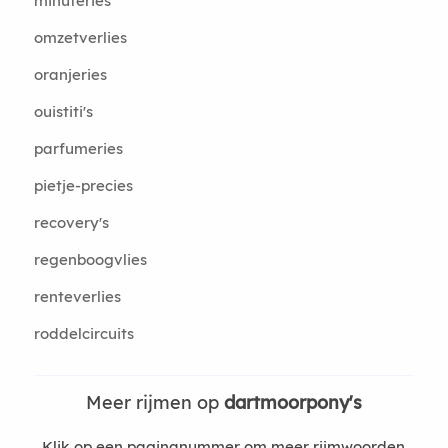
minuteries
omzetverlies
oranjeries
ouistiti's
parfumeries
pietje-precies
recovery's
regenboogvlies
renteverlies
roddelcircuits
Meer rijmen op
dartmoorpony's
Klik op een paginanummer om meer rijmwoorden