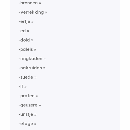
-bronnen
-Verrekking
-erfje
-ed
-dold
-paleis
-ringkaden
-nakruiden
-suede
-lf
-praten
-geuzere
-unstje
-etage