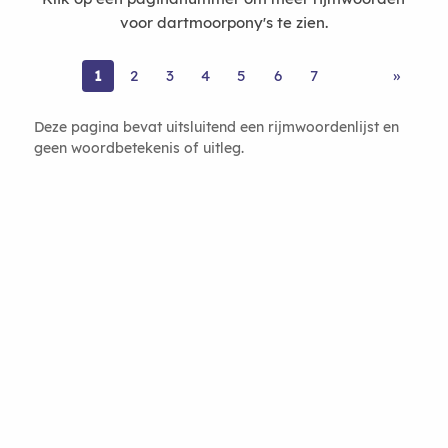
voor dartmoorpony's te zien.
1
2
3
4
5
6
7
»
Deze pagina bevat uitsluitend een rijmwoordenlijst en
geen woordbetekenis of uitleg.