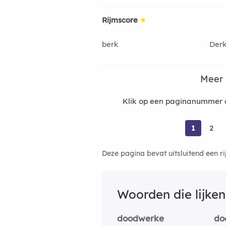
Rijmscore
★
berk
Der
Meer 
Klik op een paginanummer 
1
2
Deze pagina bevat uitsluitend een r
Woorden die lijke
doodwerke
do