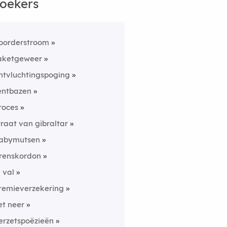
oekers
oorderstroom
aketgeweer
ntvluchtingspoging
entbazen
roces
traat van gibraltar
abymutsen
renskordon
k val
remieverzekering
iet neer
erzetspoëzieën