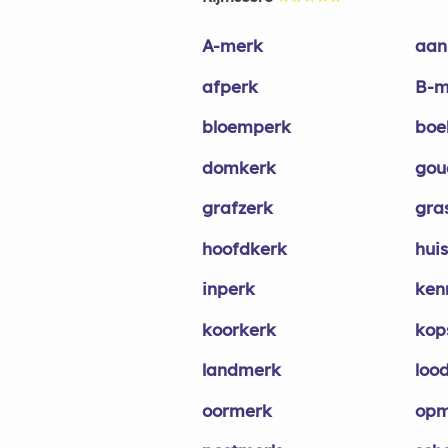
A-merk
aan
afperk
B-m
bloemperk
boe
domkerk
gou
grafzerk
gra
hoofdkerk
hui
inperk
ken
koorkerk
kop
landmerk
loo
oormerk
opm