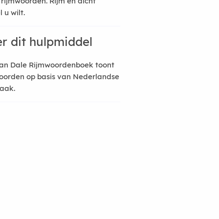
 rijmwoorden. Rijm en dicht
 u wilt.
r dit hulpmiddel
an Dale Rijmwoordenboek toont
oorden op basis van Nederlandse
raak.