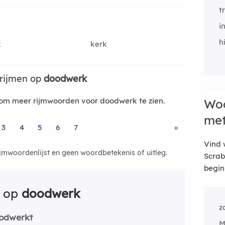
t
i
h
k
kerk
rijmen op
doodwerk
om meer rijmwoorden voor doodwerk te zien.
Woo
me
3
4
5
6
7
»
Vind 
ijmwoordenlijst en geen woordbetekenis of uitleg.
Scrab
begin
n op
doodwerk
z
odwerkt
M