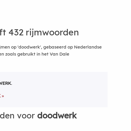
t 432 rijmwoorden
ijmen op 'doodwerk', gebaseerd op Nederlandse
 zoals gebruikt in het Van Dale
WERK
.
K
rden voor
doodwerk