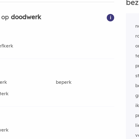
bez
n op
doodwerk
i
n
r
efkerk
o
t
p
s
erk
beperk
b
terk
g
i
p
l
werk
v