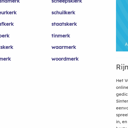
andmerk
scheepsklerk
eurkerk
schuilkerk
afkerk
staatskerk
perk
tinmerk
kskerk
waarmerk
merk
woordmerk
Rij
Het V
onlin
gedic
Sinte
eenvo
spree
in, e