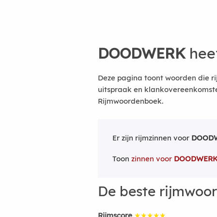
DOODWERK
heef
Deze pagina toont woorden die r
uitspraak en klankovereenkomsten
Rijmwoordenboek.
Er zijn rijmzinnen voor
DOOD
Toon
zinnen voor
DOODWER
De beste rijmwoo
Rijmscore
★★★★★