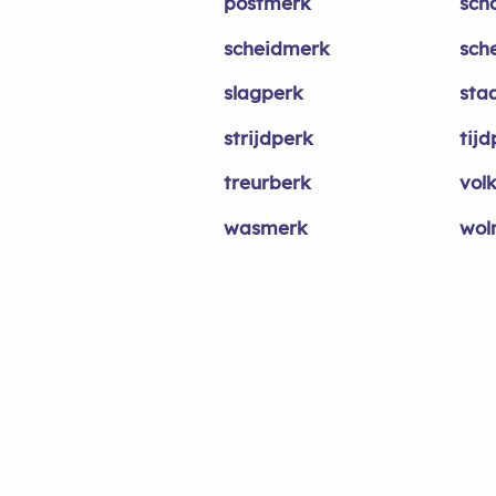
postmerk
sch
scheidmerk
sch
slagperk
sta
strijdperk
tijd
treurberk
vol
wasmerk
wol