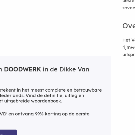
beste
zoveel
Ove
Het V
rijmw
uitsp
an
DOODWERK
in de Dikke Van
tekent in het meest complete en betrouwbare
derlands. Vind de definitie, uitleg en
et uitgebreide woordenboek.
VD' en ontvang 99% korting op de eerste