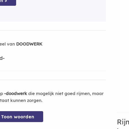
n >
eel van
DOODWERK
d-
op
-doodwerk
die mogelijk niet goed rijmen, maar
ltaat kunnen zorgen.
Toon woorden
Rij