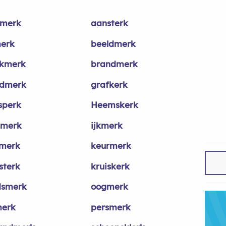
merk
aansterk
erk
beeldmerk
kmerk
brandmerk
dmerk
grafkerk
sperk
Heemskerk
smerk
ijkmerk
merk
keurmerk
sterk
kruiskerk
dsmerk
oogmerk
erk
persmerk