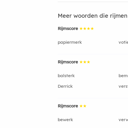
Meer woorden die rijme
Rijmscore
★★★★
papiermerk
voti
Rijmscore
★★★
balsterk
bem
Derrick
vers
Rijmscore
★★
bewerk
ver