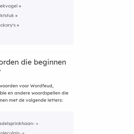
rekvogel
nktstuk
ickory's
rden die beginnen
t
woorden voor Wordfeud,
ble en andere woordspellen die
nen met de volgende letters:
adelsprinkhaan-
oleculair-