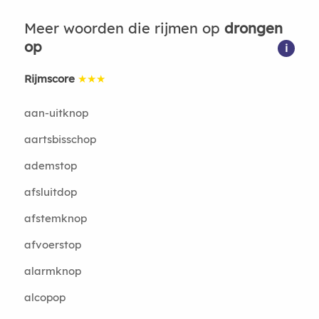
Meer woorden die rijmen op
drongen
op
i
Rijmscore
★★★
aan-uitknop
aartsbisschop
ademstop
afsluitdop
afstemknop
afvoerstop
alarmknop
alcopop