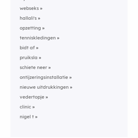
webseks
hallali's
opzetting
tenniskledingen
bidt af
pruiksla
schiete neer
ontijzeringsinstallatie
nieuwe uitdrukkingen
vedertopje
clinic
nigel t