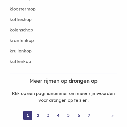
kloostermop
koffieshop
kolenschop
krantenkop
krullenkop
kuttenkop
Meer rijmen op
drongen op
Klik op een paginanummer om meer rijmwoorden
voor drongen op te zien.
1
2
3
4
5
6
7
»