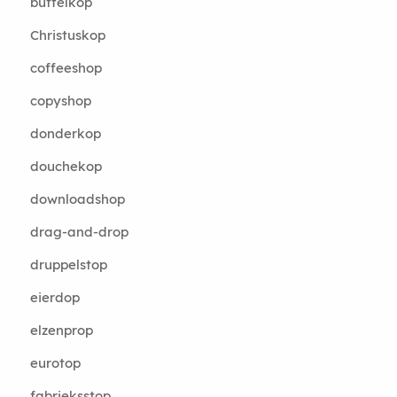
buffelkop
Christuskop
coffeeshop
copyshop
donderkop
douchekop
downloadshop
drag-and-drop
druppelstop
eierdop
elzenprop
eurotop
fabrieksstop