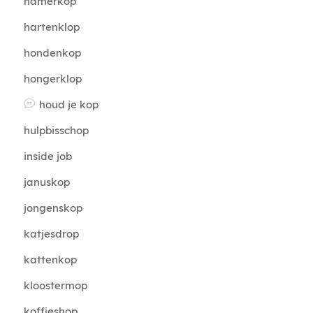
hamerkop
hartenklop
hondenkop
hongerklop
houd je kop
hulpbisschop
inside job
januskop
jongenskop
katjesdrop
kattenkop
kloostermop
koffieshop