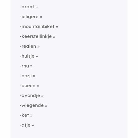
-arant
-ieligere
-mountainbiket
-keerstellinkje
-realen
-huisje
-rhu
-opzji
-opeen
-avondje
-wiegende
-ket
-atje