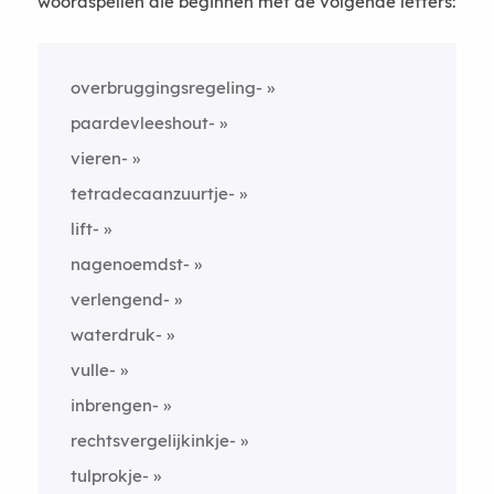
woordspellen die beginnen met de volgende letters:
overbruggingsregeling-
paardevleeshout-
vieren-
tetradecaanzuurtje-
lift-
nagenoemdst-
verlengend-
waterdruk-
vulle-
inbrengen-
rechtsvergelijkinkje-
tulprokje-