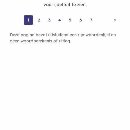
voor ijdeltuit te zien.
1
2
3
4
5
6
7
»
Deze pagina bevat uitsluitend een rijmwoordenlijst en
geen woordbetekenis of uitleg.