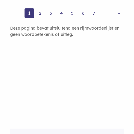
1
2
3
4
5
6
7
»
Deze pagina bevat uitsluitend een rijmwoordenlijst en
geen woordbetekenis of uitleg.