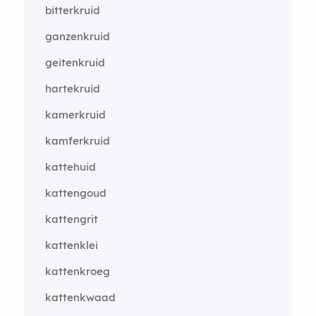
bitterkruid
ganzenkruid
geitenkruid
hartekruid
kamerkruid
kamferkruid
kattehuid
kattengoud
kattengrit
kattenklei
kattenkroeg
kattenkwaad