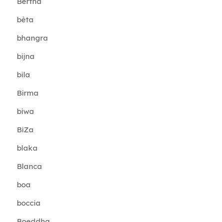
Bertha
bèta
bhangra
bijna
bila
Birma
biwa
BiZa
blaka
Blanca
boa
boccia
Boeddha