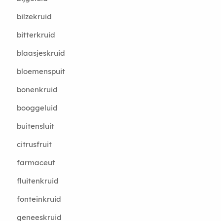
bilzekruid
bitterkruid
blaasjeskruid
bloemenspuit
bonenkruid
booggeluid
buitensluit
citrusfruit
farmaceut
fluitenkruid
fonteinkruid
geneeskruid