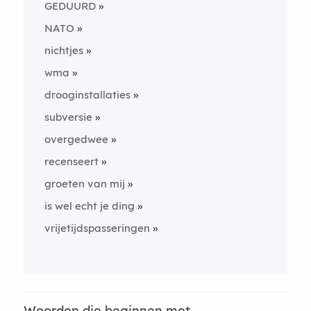
GEDUURD
NATO
nichtjes
wma
drooginstallaties
subversie
overgedwee
recenseert
groeten van mij
is wel echt je ding
vrijetijdspasseringen
Woorden die beginnen met