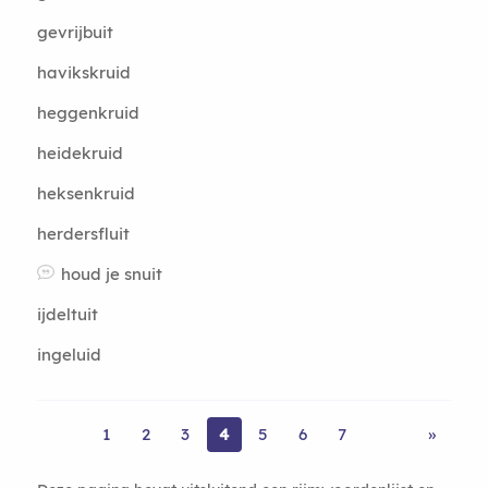
gevrijbuit
havikskruid
heggenkruid
heidekruid
heksenkruid
herdersfluit
houd je snuit
ijdeltuit
ingeluid
1
2
3
4
5
6
7
»