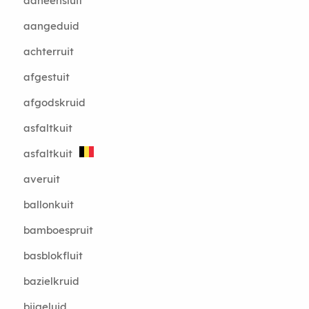
aaneensluit
aangeduid
achterruit
afgestuit
afgodskruid
asfaltkuit
asfaltkuit
averuit
ballonkuit
bamboespruit
basblokfluit
bazielkruid
bijgeluid