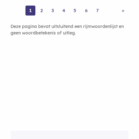
1
2
3
4
5
6
7
»
Deze pagina bevat uitsluitend een rijmwoordenlijst en
geen woordbetekenis of uitleg.