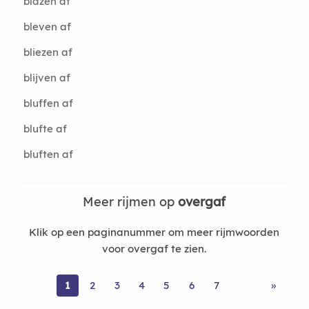
blazen af
bleven af
bliezen af
blijven af
bluffen af
blufte af
bluften af
Meer rijmen op
overgaf
Klik op een paginanummer om meer rijmwoorden
voor overgaf te zien.
1
2
3
4
5
6
7
»