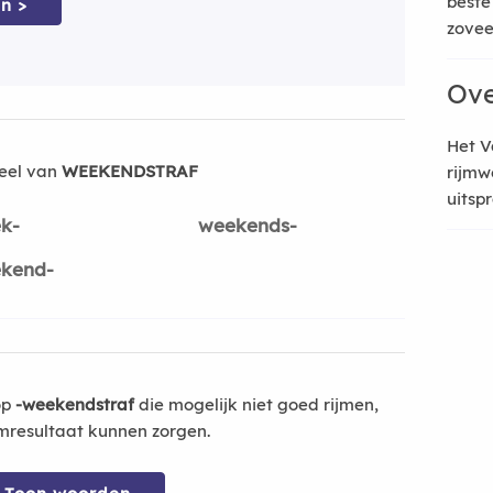
beste
n >
zoveel
Ove
Het V
eel van
WEEKENDSTRAF
rijmw
uitsp
k-
weekends-
kend-
op
-weekendstraf
die mogelijk niet goed rijmen,
mresultaat kunnen zorgen.