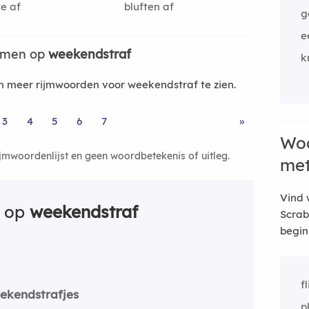
te af
bluften af
g
e
ijmen op
weekendstraf
k
 meer rijmwoorden voor weekendstraf te zien.
3
4
5
6
7
»
Woo
ijmwoordenlijst en geen woordbetekenis of uitleg.
me
Vind 
n op
weekendstraf
Scrab
begin
f
ekendstrafjes
p