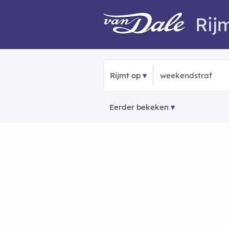
Rij
Rijmt op
Eerder bekeken