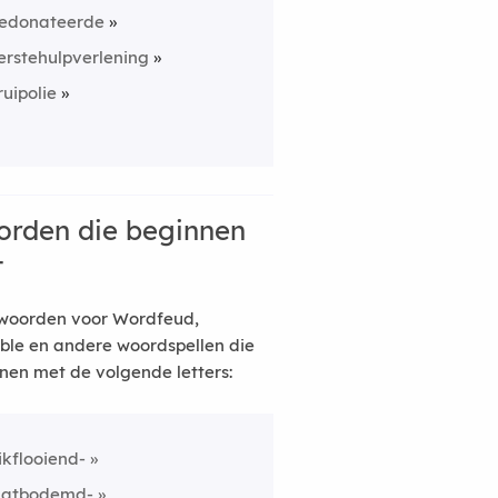
edonateerde
erstehulpverlening
ruipolie
rden die beginnen
t
woorden voor Wordfeud,
ble en andere woordspellen die
nen met de volgende letters:
likflooiend-
latbodemd-