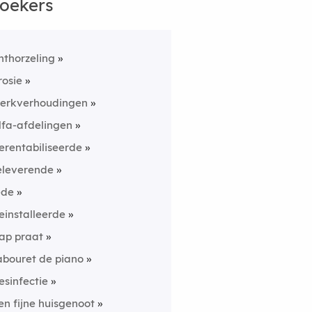
oekers
nthorzeling
rosie
erkverhoudingen
lfa-afdelingen
erentabiliseerde
eleverende
ede
einstalleerde
ap praat
abouret de piano
esinfectie
en fijne huisgenoot