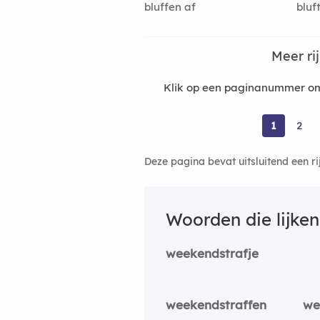
bluffen af
bluf
Meer r
Klik op een paginanummer om
1
2
Deze pagina bevat uitsluitend een r
Woorden die lijke
weekendstrafje
weekendstraffen
we