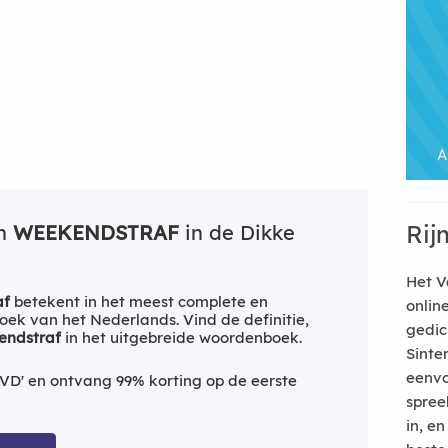
Rij
an
WEEKENDSTRAF
in de Dikke
Het V
af
betekent in het meest complete en
onlin
ek van het Nederlands. Vind de definitie,
gedic
endstraf
in het uitgebreide woordenboek.
Sinte
eenvo
VD' en ontvang 99% korting op de eerste
spree
in, e