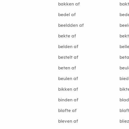
bakken af
bakt
bedel af
bede
beeldden af
beel
bekte af
bekt
belden af
bell
bestelt af
beta
beten af
beul
beulen af
bied
bikken af
bikt
binden af
blad
blafte af
blaf
bleven af
blie