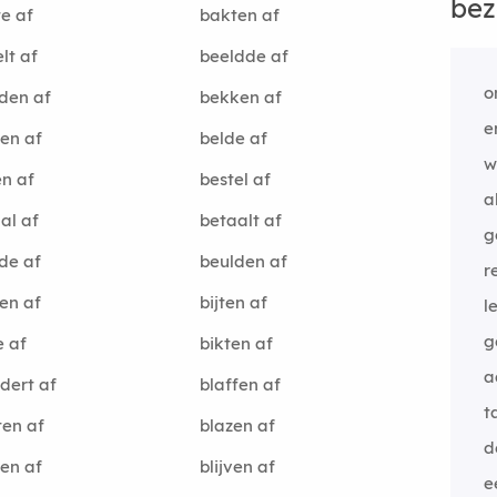
bez
e af
bakten af
lt af
beeldde af
o
den af
bekken af
e
en af
belde af
w
en af
bestel af
a
al af
betaalt af
g
de af
beulden af
r
en af
bijten af
l
g
e af
bikten af
a
dert af
blaffen af
t
ten af
blazen af
d
zen af
blijven af
e