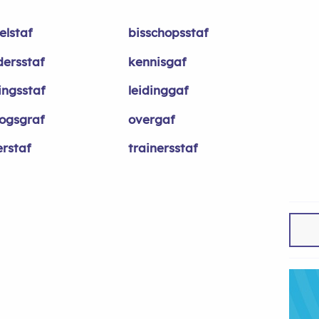
elstaf
bisschopsstaf
dersstaf
kennisgaf
ingsstaf
leidinggaf
logsgraf
overgaf
erstaf
trainersstaf