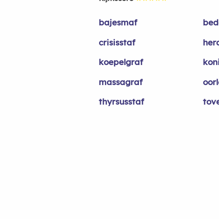
bajesmaf
bed
crisisstaf
her
koepelgraf
kon
massagraf
oor
thyrsusstaf
tov