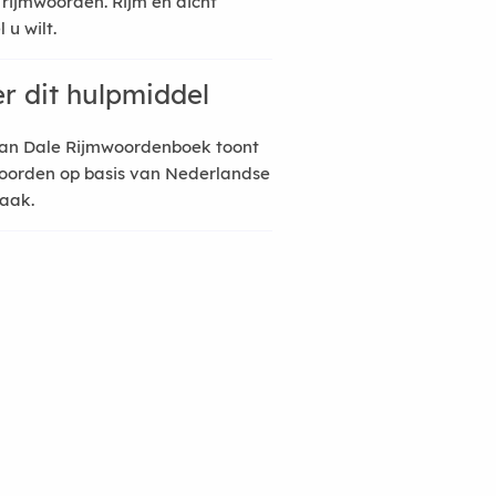
 rijmwoorden. Rijm en dicht
 u wilt.
r dit hulpmiddel
an Dale Rijmwoordenboek toont
oorden op basis van Nederlandse
raak.