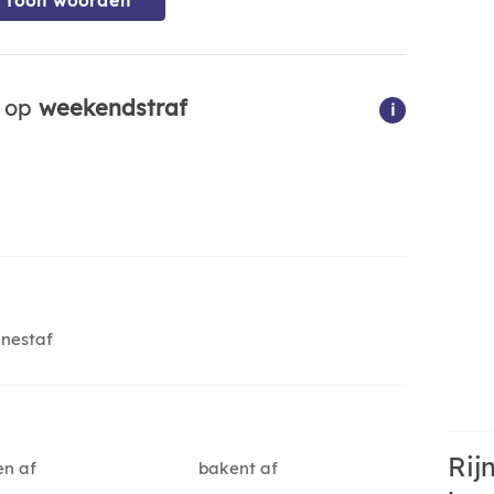
Toon woorden
n op
weekendstraf
i
nestaf
Rij
n af
bakent af