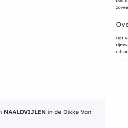
beste
zoveel
Ove
Het V
rijmw
uitsp
an
NAALDVIJLEN
in de Dikke Van