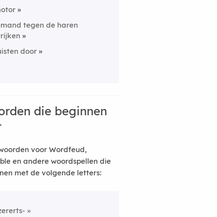
otor
emand tegen de haren
trijken
uisten door
rden die beginnen
t
woorden voor Wordfeud,
ble en andere woordspellen die
nen met de volgende letters:
jzererts-