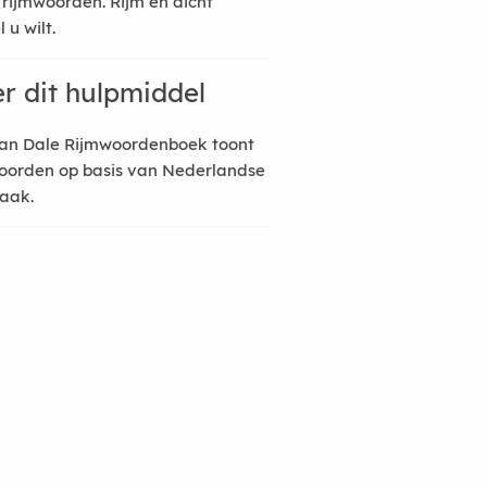
 rijmwoorden. Rijm en dicht
 u wilt.
r dit hulpmiddel
an Dale Rijmwoordenboek toont
oorden op basis van Nederlandse
raak.