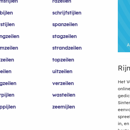
mstijlen
razeilen
bijlen
schrijfstijlen
tstijlen
spanzeilen
ngzeilen
stagzeilen
rmzeilen
strandzeilen
zeilen
topzeilen
Rij
eilen
uitzeilen
Het V
gzeilen
verzeilen
onlin
pijlen
wasteilen
gedic
Sinte
ppijlen
zeemijlen
eenvo
spree
in, e