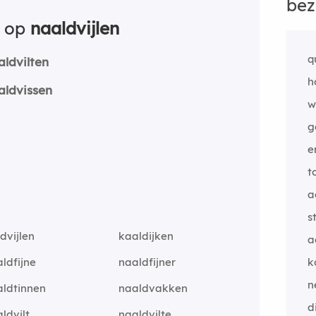
bez
n op
naaldvijlen
q
aldvilten
h
aldvissen
w
g
e
t
a
s
dvijlen
kaaldijken
a
ldfijne
naaldfijner
k
n
aldtinnen
naaldvakken
d
ldvilt
naaldvilte