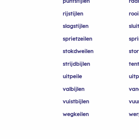
puntstijlen
raa
rijstijlen
rooi
slagstijlen
slui
sprietzeilen
spri
stokdweilen
sto
strijdbijlen
tent
uitpeile
uitp
valbijlen
van
vuistbijlen
vuur
wegkeilen
wer