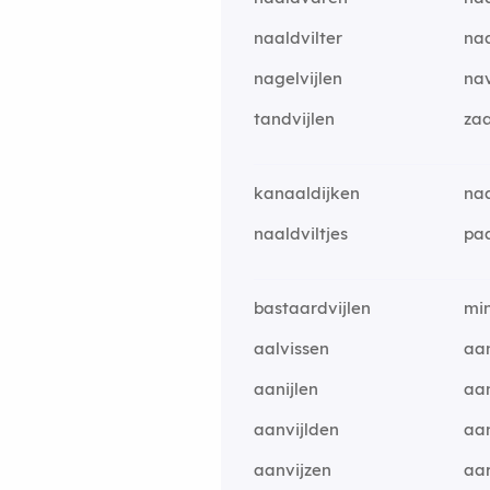
naaldvilter
naa
nagelvijlen
nav
tandvijlen
zaa
kanaaldijken
naa
naaldviltjes
pa
bastaardvijlen
min
aalvissen
aa
aanijlen
aan
aanvijlden
aan
aanvijzen
aar