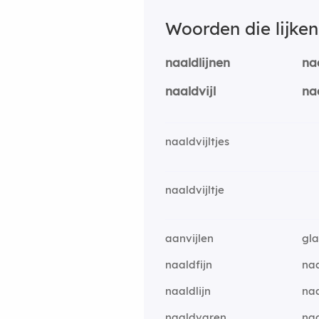
Woorden die lijke
naaldlijnen
na
naaldvijl
na
naaldvijltjes
naaldvijltje
aanvijlen
gla
naaldfijn
naa
naaldlijn
na
naaldvaren
naa