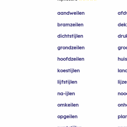
aandweilen
afd
bramzeilen
dek
dichtstijlen
dru
grondzeilen
gro
hoofdzeilen
huis
koestijlen
lan
lijfstijlen
lijz
na-ijlen
noo
omkeilen
onh
opgeilen
pla