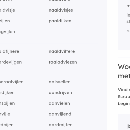
m
ldvisje
naaldvisjes
i
ijlen
paaldijken
s
r
gvijlen
ldfijnere
naaldviltere
ardevijgen
taaladviezen
Woo
me
eraalvijlen
aalsvellen
Vind 
ndijken
aandrijven
Scrab
spijlen
aanvielen
begin
vijle
aanvijlend
dbijen
aardmijten
i