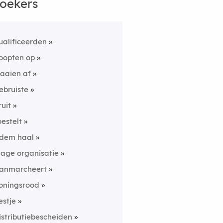
oekers
ualificeerden
oopten op
aaien af
ebruiste
ruit
oestelt
dem haal
tage organisatie
anmarcheert
oningsrood
estje
istributiebescheiden