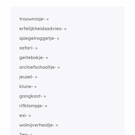
trouwmisje-
erfelijkheidsadvies-
spiegelroggetje-
safari-
geitebokje-
archiefschooltje-
jeuzel-
klune-
gangkast-
rifklampje-
exi-
wolnijverheidje-
Tep-