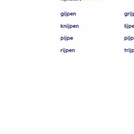
gijpen
grij
knijpen
lijp
pijpe
pij
rijpen
trij