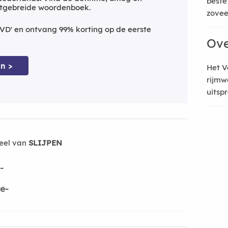
beste
itgebreide woordenboek.
zoveel
VD' en ontvang 99% korting op de eerste
Ove
n >
Het V
rijmw
uitsp
eel van
SLIJPEN
p-
pe-