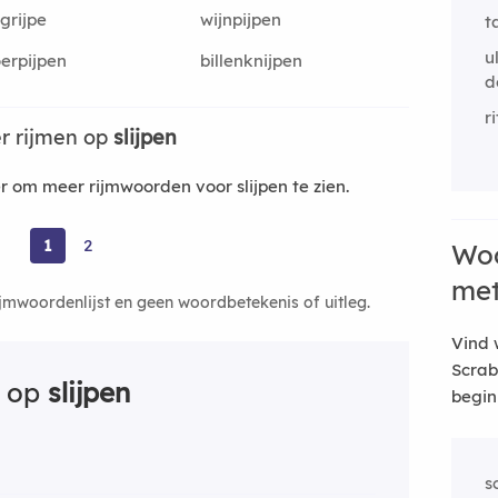
grijpe
wijnpijpen
t
u
erpijpen
billenknijpen
d
r
r rijmen op
slijpen
om meer rijmwoorden voor slijpen te zien.
1
2
Woo
me
ijmwoordenlijst en geen woordbetekenis of uitleg.
Vind 
Scrab
n op
slijpen
begin
s