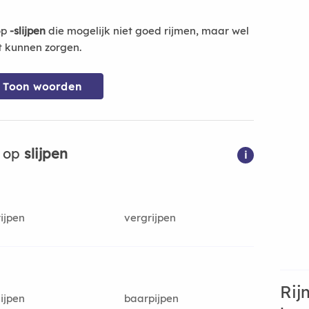
op
-slijpen
die mogelijk niet goed rijmen, maar wel
t kunnen zorgen.
Toon woorden
n op
slijpen
i
ijpen
vergrijpen
Rij
ijpen
baarpijpen