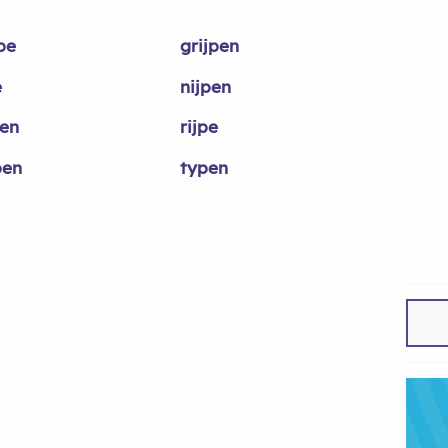
pe
grijpen
e
nijpen
pen
rijpe
pen
typen