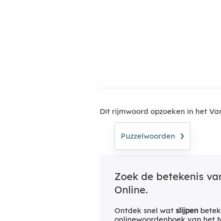
Dit rijmwoord opzoeken in het V
›
Puzzelwoorden
Zoek de betekenis v
Online.
Ontdek snel wat
slijpen
betek
onlinewoordenboek van het Ne