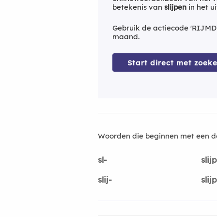
betekenis van
slijpen
in het u
Gebruik de actiecode 'RIJMD
maand.
Start direct met zoeke
Woorden die beginnen met een d
sl-
slij
slij-
slij