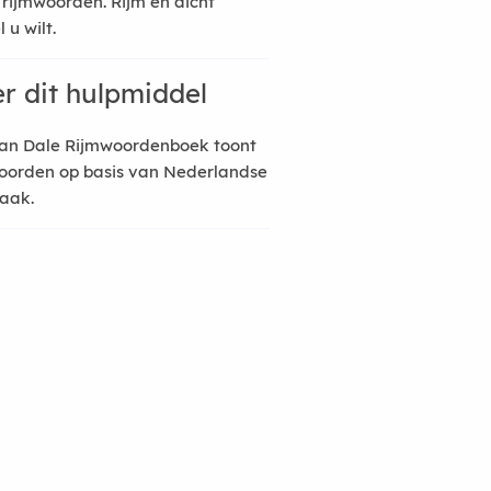
 rijmwoorden. Rijm en dicht
 u wilt.
r dit hulpmiddel
an Dale Rijmwoordenboek toont
oorden op basis van Nederlandse
raak.