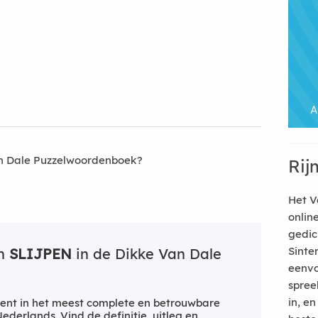
an Dale Puzzelwoordenboek?
Rij
Het V
onlin
gedic
Sinte
an
SLIJPEN
in de Dikke Van Dale
eenvo
spree
in, e
ent in het meest complete en betrouwbare
derlands. Vind de definitie, uitleg en