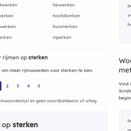
dwerken
heiwerken
b
v
werken
hoofdkerken
h
twerken
huismerken
erken
inperken
 rijmen op
sterken
Woo
me
om meer rijmwoorden voor sterken te zien.
Vind 
2
3
4
5
Scrab
begin
ijmwoordenlijst en geen woordbetekenis of uitleg.
b
n op
sterken
r