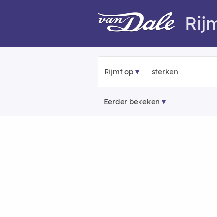
Rij
Rijmt op
Eerder bekeken