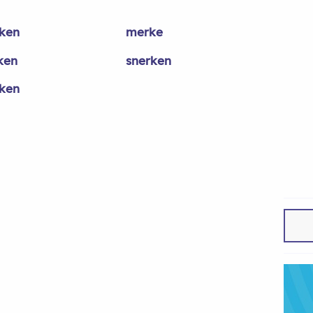
rken
merke
ken
snerken
ken