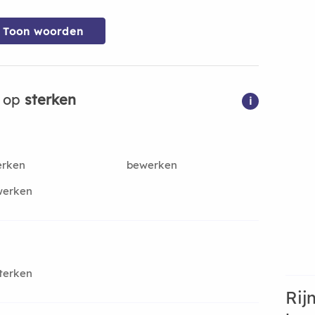
Toon woorden
n op
sterken
i
erken
bewerken
werken
terken
Rij