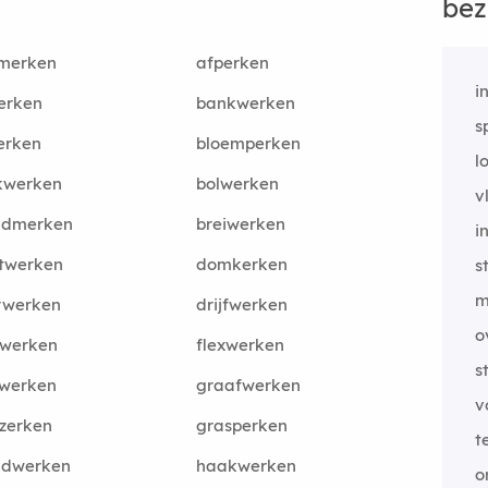
bez
merken
afperken
i
erken
bankwerken
s
erken
bloemperken
l
kwerken
bolwerken
v
ndmerken
breiwerken
i
twerken
domkerken
s
m
rwerken
drijfwerken
o
dwerken
flexwerken
s
swerken
graafwerken
v
zerken
grasperken
t
ndwerken
haakwerken
o