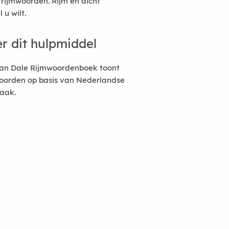
 rijmwoorden. Rijm en dicht
 u wilt.
r dit hulpmiddel
an Dale Rijmwoordenboek toont
oorden op basis van Nederlandse
raak.