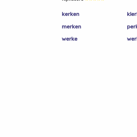
kerken
kle
merken
per
werke
wer