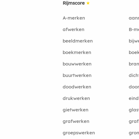
Rijmscore
★
A-merken
aan
afwerken
B-m
beeldmerken
bijw
boekmerken
boe
bouwwerken
bra
buurtwerken
dich
doodwerken
doo
drukwerken
ein
gietwerken
gla
grafwerken
graf
groepswerken
gro