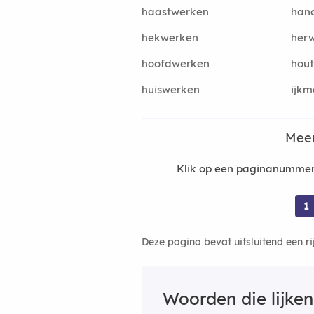
haastwerken
han
hekwerken
her
hoofdwerken
hou
huiswerken
ijkm
Meer
Klik op een paginanummer 
1
Deze pagina bevat uitsluitend een r
Woorden die lijke