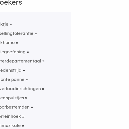
oekers
nktje
pellingtolerantie
okhomo
liegoefening
nterdepartementaal
tedenstrijd
onte panne
verlaadinrichtingen
teenpuistjes
oorbestemden
erreinhoek
nmuzikale