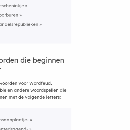
escheninkje
oorburen
andelsrepublieken
rden die beginnen
t
woorden voor Wordfeud,
ble en andere woordspellen die
nen met de volgende letters:
osaanplantje-
entedragend-