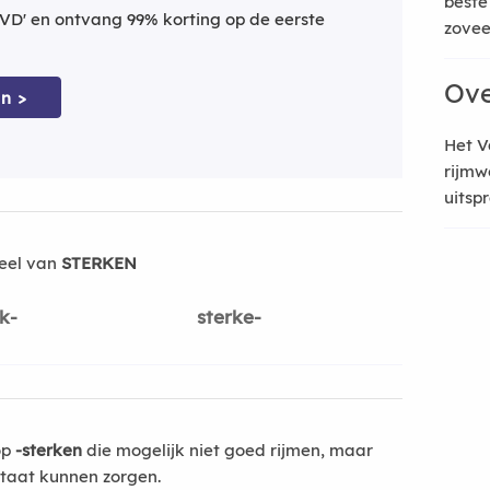
beste
VD' en ontvang 99% korting op de eerste
zoveel
Ove
n >
Het V
rijmw
uitsp
eel van
STERKEN
k-
sterke-
op
-sterken
die mogelijk niet goed rijmen, maar
ltaat kunnen zorgen.