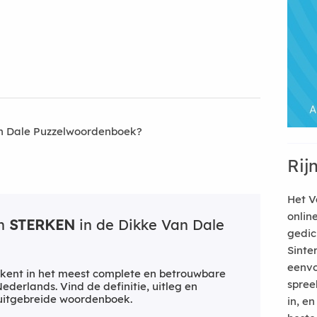
an Dale Puzzelwoordenboek?
Rij
Het V
onlin
an
STERKEN
in de Dikke Van Dale
gedic
Sinte
eenvo
kent in het meest complete en betrouwbare
spree
derlands. Vind de definitie, uitleg en
 uitgebreide woordenboek.
in, e