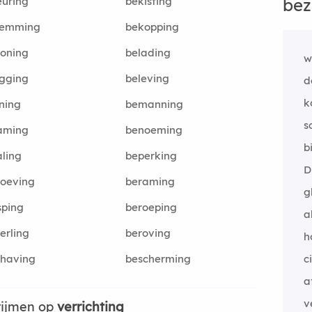
uring
bekisting
bez
lemming
bekopping
oning
belading
w
gging
beleving
d
k
ning
bemanning
s
aming
benoeming
b
ling
beperking
D
roeving
beraming
g
sping
beroeping
a
erling
beroving
h
chaving
bescherming
c
a
v
rijmen op
verrichting