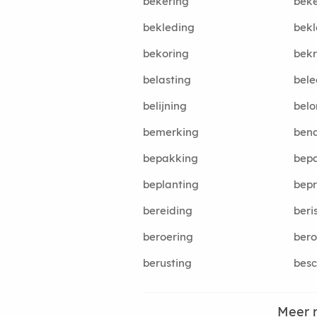
bekering
beke
bekleding
bek
bekoring
bekr
belasting
bele
belijning
belo
bemerking
ben
bepakking
bepa
beplanting
bep
bereiding
beri
beroering
bero
berusting
bes
Meer 