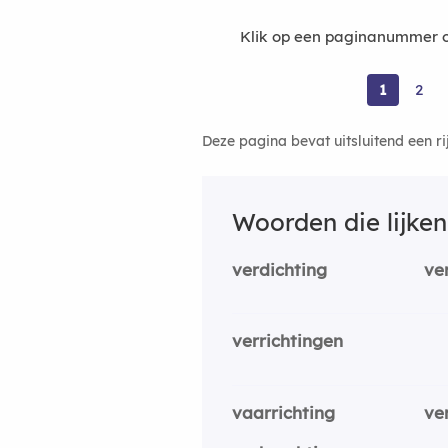
Klik op een paginanummer om
1
2
Deze pagina bevat uitsluitend een r
Woorden die lijke
verdichting
ve
verrichtingen
vaarrichting
ve