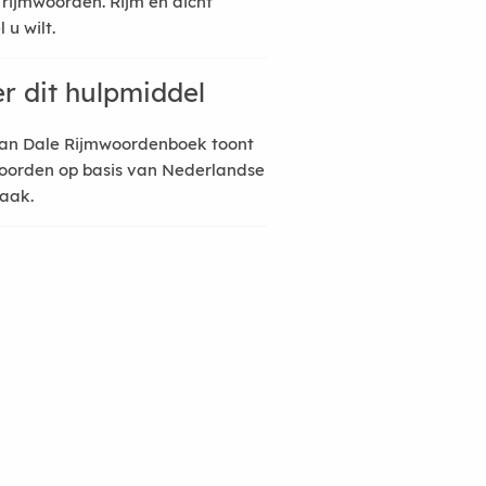
 rijmwoorden. Rijm en dicht
 u wilt.
r dit hulpmiddel
an Dale Rijmwoordenboek toont
oorden op basis van Nederlandse
raak.