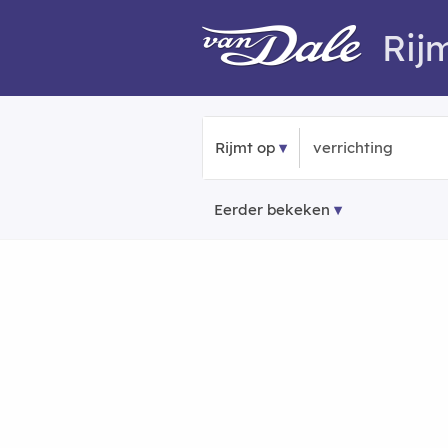
Rij
Rijmt op
Eerder bekeken