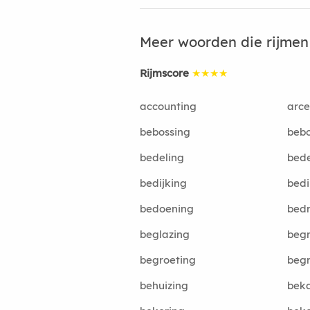
Meer woorden die rijme
Rijmscore
★★★★
accounting
arce
bebossing
beb
bedeling
bed
bedijking
bedi
bedoening
bed
beglazing
beg
begroeting
begr
behuizing
bek