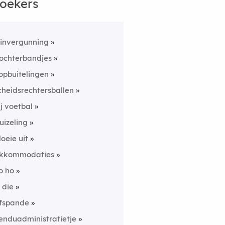
oekers
invergunning
ochterbandjes
opbuitelingen
cheidsrechtersballen
ij voetbal
uizeling
loeie uit
kkommodaties
o ho
i die
fspande
enduadministratietje