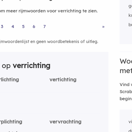
g
 meer rijmwoorden voor verrichting te zien.
k
b
3
4
5
6
7
»
ijmwoordenlijst en geen woordbetekenis of uitleg.
Woo
n op
verrichting
me
rlichting
vertichting
Vind 
Scrab
begin
rplichting
vervrachting
v
d