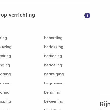
n op
verrichting
i
ring
bebording
ouwing
bedekking
enking
bediening
nging
bedoeling
rading
bedreiging
raving
begroeiing
oting
beharing
apping
bekeerling
Rij