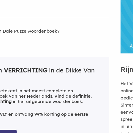
an Dale Puzzelwoordenboek?
Rij
an
VERRICHTING
in de Dikke Van
Het V
etekent in het meest complete en
onlin
ek van het Nederlands. Vind de definitie,
gedic
chting
in het uitgebreide woordenboek.
Sinte
eenvo
VD' en ontvang 99% korting op de eerste
spree
in, e