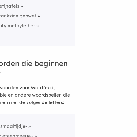
etijtafels
rankzinnigenwet
utylmethylether
rden die beginnen
t
woorden voor Wordfeud,
ble en andere woordspellen die
nen met de volgende letters:
ismaaltijdje-
rieteenmeeuw-