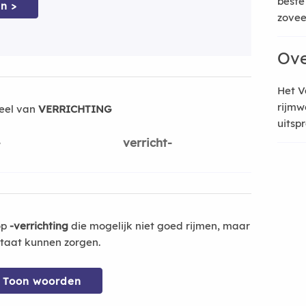
beste
n >
zoveel
Ove
Het V
rijmw
eel van
VERRICHTING
uitsp
-
verricht-
op
-verrichting
die mogelijk niet goed rijmen, maar
ltaat kunnen zorgen.
Toon woorden