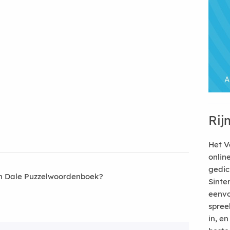
Rij
Het V
onlin
gedic
an Dale Puzzelwoordenboek?
Sinte
eenvo
spree
in, e