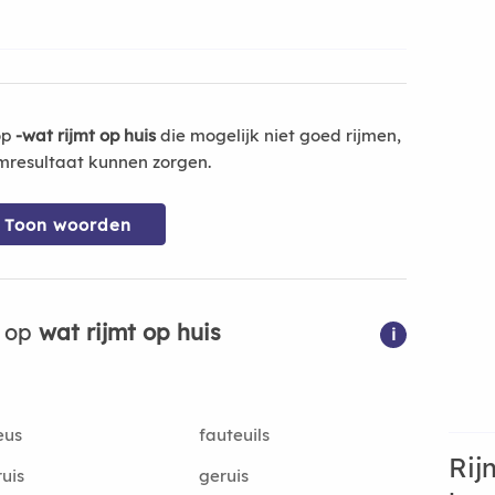
op
-wat rijmt op huis
die mogelijk niet goed rijmen,
mresultaat kunnen zorgen.
Toon woorden
n op
wat rijmt op huis
i
eus
fauteuils
Rij
uis
geruis