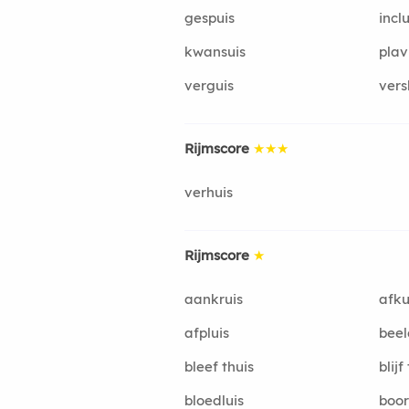
gespuis
inclu
kwansuis
plav
verguis
vers
Rijmscore
★★★
verhuis
Rijmscore
★
aankruis
afku
afpluis
beel
bleef thuis
blijf
bloedluis
boor