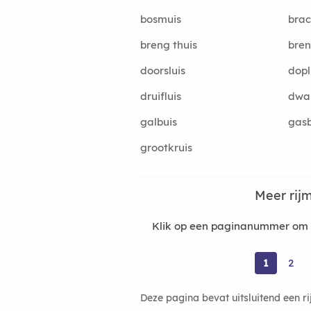
bosmuis
brac
breng thuis
bren
doorsluis
dopl
druifluis
dwa
galbuis
gasb
grootkruis
Meer rij
Klik op een paginanummer om m
1
2
Deze pagina bevat uitsluitend een r