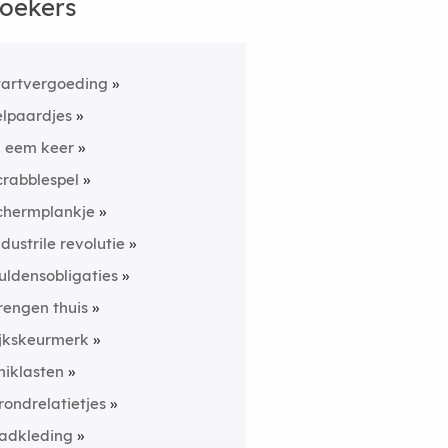
oekers
tartvergoeding
elpaardjes
n eem keer
crabblespel
chermplankje
ndustrile revolutie
uldensobligaties
rengen thuis
ijkskeurmerk
niklasten
rondrelatietjes
adkleding