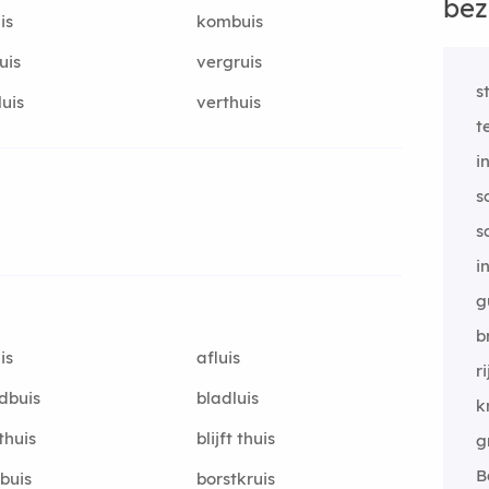
bez
is
kombuis
uis
vergruis
s
luis
verthuis
t
i
s
s
i
g
b
is
afluis
r
dbuis
bladluis
k
 thuis
blijft thuis
g
B
buis
borstkruis