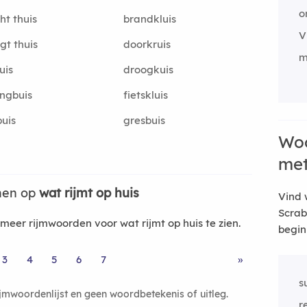
o
ht thuis
brandkluis
V
gt thuis
doorkruis
m
uis
droogkuis
ngbuis
fietskluis
uis
gresbuis
Woo
me
men op
wat rijmt op huis
Vind 
Scrab
eer rijmwoorden voor wat rijmt op huis te zien.
begin
3
4
5
6
7
»
s
ijmwoordenlijst en geen woordbetekenis of uitleg.
r