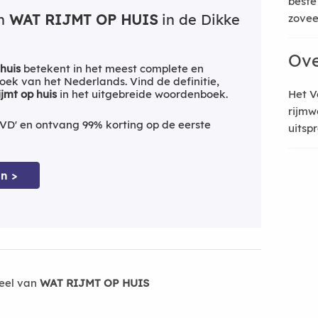
beste
an
WAT RIJMT OP HUIS
in de Dikke
zoveel
Ove
 huis
betekent in het meest complete en
ek van het Nederlands. Vind de definitie,
ijmt op huis
in het uitgebreide woordenboek.
Het V
rijmw
VD' en ontvang 99% korting op de eerste
uitsp
n >
eel van
WAT RIJMT OP HUIS