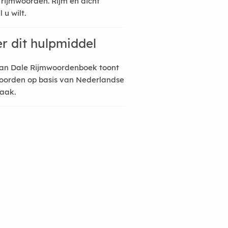
 rijmwoorden. Rijm en dicht
 u wilt.
r dit hulpmiddel
an Dale Rijmwoordenboek toont
oorden op basis van Nederlandse
raak.