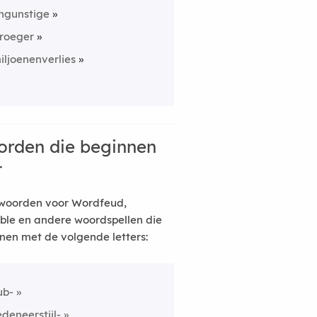
ngunstige
roeger
iljoenenverlies
rden die beginnen
t
woorden voor Wordfeud,
ble en andere woordspellen die
nen met de volgende letters:
ub-
edeneerstijl-