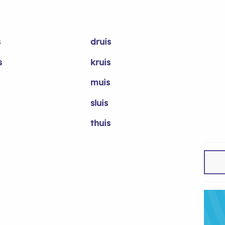
s
druis
s
kruis
muis
sluis
thuis