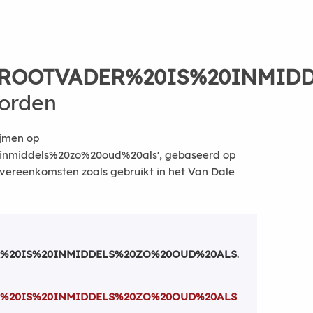
ROOTVADER%20IS%20INMID
oorden
ijmen op
0inmiddels%20zo%20oud%20als', gebaseerd op
vereenkomsten zoals gebruikt in het Van Dale
%20IS%20INMIDDELS%20ZO%20OUD%20ALS
.
%20IS%20INMIDDELS%20ZO%20OUD%20ALS