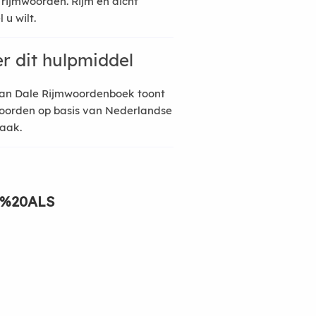
 rijmwoorden. Rijm en dicht
 u wilt.
r dit hulpmiddel
an Dale Rijmwoordenboek toont
oorden op basis van Nederlandse
raak.
%20ALS