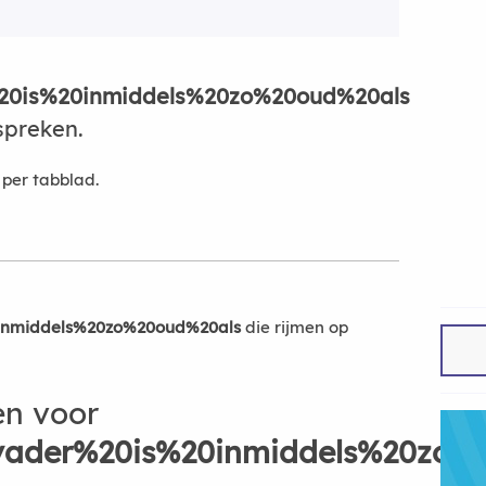
%20is%20inmiddels%20zo%20oud%20als
spreken.
per tabblad.
0inmiddels%20zo%20oud%20als
die rijmen op
en voor
tvader%20is%20inmiddels%20zo%