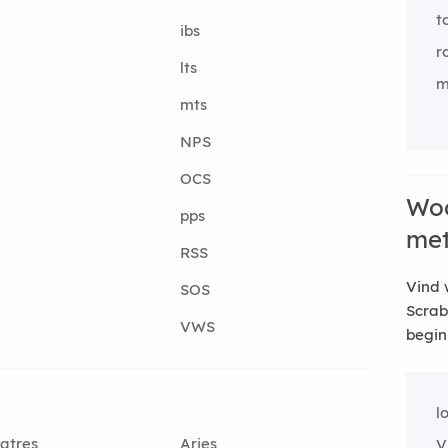
t
ibs
r
lts
m
mts
NPS
OCS
Woo
pps
me
RSS
Vind 
SOS
Scrab
VWS
begin
l
atres
Aries
V