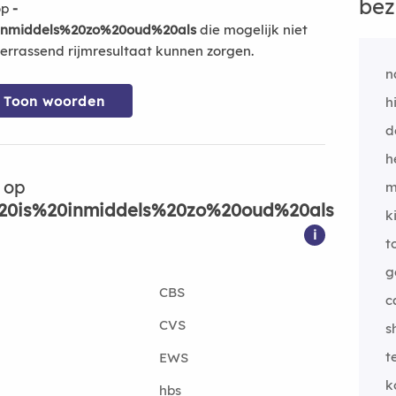
bez
op
-
0inmiddels%20zo%20oud%20als
die mogelijk niet
errassend rijmresultaat kunnen zorgen.
n
Toon woorden
h
d
h
 op
m
%20is%20inmiddels%20zo%20oud%20als
k
i
t
g
CBS
c
CVS
s
t
EWS
k
hbs