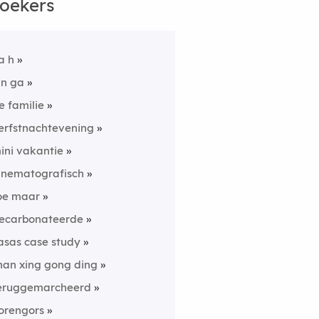
oekers
a h
in ga
e familie
erfstnachtevening
ini vakantie
inematografisch
oe maar
ecarbonateerde
asas case study
han xing gong ding
eruggemarcheerd
orengors