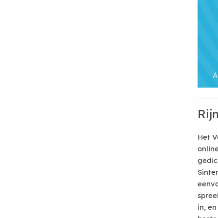
Rij
Het V
onlin
gedic
Sinte
eenvo
spree
in, e