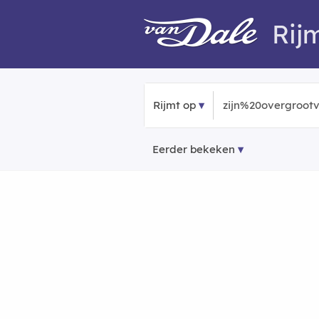
Rij
Rijmt op
Eerder bekeken