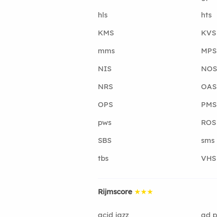
hls
hts
KMS
KVS
mms
MPS
NIS
NOS
NRS
OAS
OPS
PMS
pws
ROS
SBS
sms
tbs
VHS
Rijmscore
★★★
acid jazz
ad p