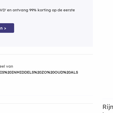
VD' en ontvang 99% korting op de eerste
n >
eel van
IS%20INMIDDELS%20ZO%20OUD%20ALS
Rij