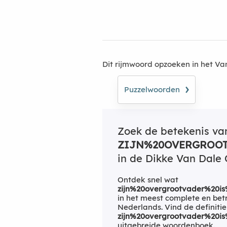
Dit rijmwoord opzoeken in het V
›
Puzzelwoorden
Zoek de betekenis va
ZIJN%20OVERGROOT
in de Dikke Van Dale 
Ontdek snel wat
zijn%20overgrootvader%20i
in het meest complete en be
Nederlands. Vind de definitie
zijn%20overgrootvader%20i
uitgebreide woordenboek.