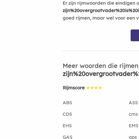
Er zijn rijmwoorden die eindigen 
zijn%20overgrootvader%20is%2
goed rijmen, maar wel voor een v
Meer woorden die rijmen
zijn%20overgrootvader
Rijmscore
★★★★
ABS
ASS
CDS
cms
EHS
EMS
GAS
gps