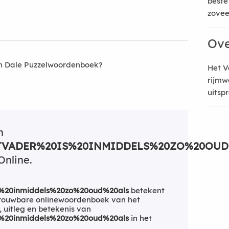
beste
zoveel
Ove
an Dale Puzzelwoordenboek?
Het V
rijmw
uitsp
n
VADER%20IS%20INMIDDELS%20ZO%20OUD
Online.
s%20inmiddels%20zo%20oud%20als
betekent
trouwbare onlinewoordenboek van het
, uitleg en betekenis van
s%20inmiddels%20zo%20oud%20als
in het