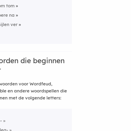
om tom
oere na
ijlen ver
rden die beginnen
t
woorden voor Wordfeud,
ble en andere woordspellen die
nen met de volgende letters:
o-
leg-