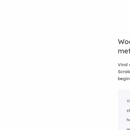
Woo
me
Vind 
Scrab
begin
Y
s
h
w