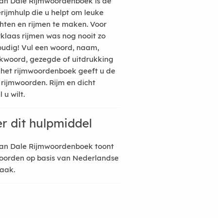
an Dale Rijmwoordenboek is de
erijmhulp die u helpt om leuke
hten en rijmen te maken. Voor
rklaas rijmen was nog nooit zo
udig! Vul een woord, naam,
kwoord, gezegde of uitdrukking
n het rijmwoordenboek geeft u de
 rijmwoorden. Rijm en dicht
 u wilt.
r dit hulpmiddel
an Dale Rijmwoordenboek toont
oorden op basis van Nederlandse
raak.