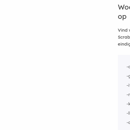
Woo
op
Vind 
Scrab
eindi
-
-
-i
-
-
-l
-