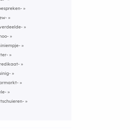
oespreken-
ew-
verdeelde-
noo-
iniempje-
nter-
redikaat-
uinig-
armarkt-
ele-
itschuieren-