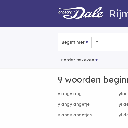
Rij
Begint met
Eerder bekeken
9 woorden begi
ylangylang
ylan
ylangylangetje
ylid
ylangylangetjes
ylid