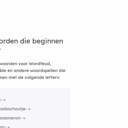
rden die beginnen
t
woorden voor Wordfeud,
ble en andere woordspellen die
nen met de volgende letters:
l-
tadsschoutje-
exameron-
ar-