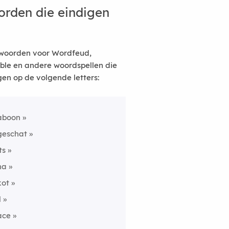
rden die eindigen
woorden voor Wordfeud,
ble en andere woordspellen die
gen op de volgende letters:
aboon
geschat
ts
na
kot
l
ace