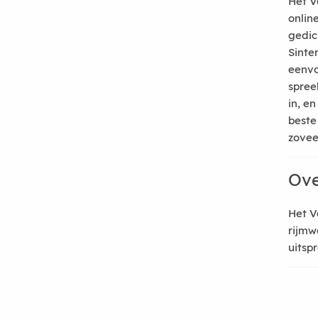
Het V
onlin
gedic
Sinte
eenvo
spree
in, e
beste
zoveel
Ove
Het V
rijmw
uitsp