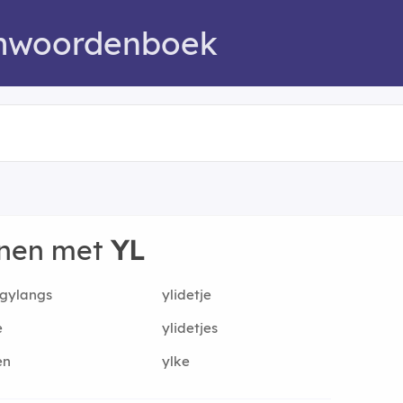
mwoordenboek
nnen met
YL
gylangs
ylidetje
e
ylidetjes
en
ylke