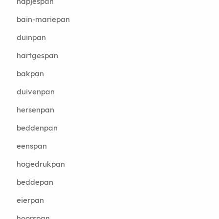
hapjespan
bain-mariepan
duinpan
hartgespan
bakpan
duivenpan
hersenpan
beddenpan
eenspan
hogedrukpan
beddepan
eierpan
hoorspan