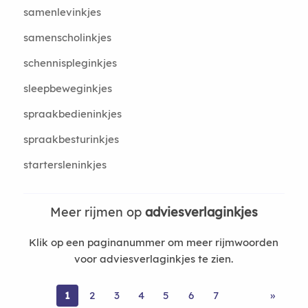
samenlevinkjes
samenscholinkjes
schennispleginkjes
sleepbeweginkjes
spraakbedieninkjes
spraakbesturinkjes
startersleninkjes
Meer rijmen op
adviesverlaginkjes
Klik op een paginanummer om meer rijmwoorden
voor adviesverlaginkjes te zien.
1
2
3
4
5
6
7
»