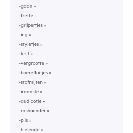
-gaan
-frette
-grijpertjes
-ing
-styletjes
-krijt
-vergrootte
-boerefluitjes
-stofmijten
-iraanste
-audiootje
-rashoender
-pils
-hielende