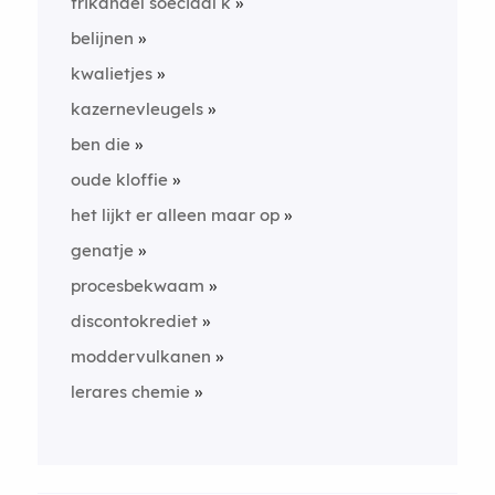
frikandel soeciaal k
belijnen
kwalietjes
kazernevleugels
ben die
oude kloffie
het lijkt er alleen maar op
genatje
procesbekwaam
discontokrediet
moddervulkanen
lerares chemie