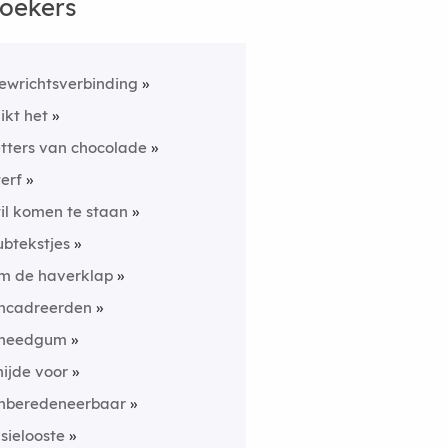
oekers
ewrichtsverbinding
likt het
etters van chocolade
terf
til komen te staan
ubtekstjes
m de haverklap
ncadreerden
needgum
nijde voor
nberedeneerbaar
isielooste