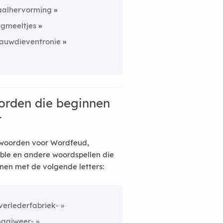
aalhervorming
egmeeltjes
auwdieventronie
rden die beginnen
t
woorden voor Wordfeud,
ble en andere woordspellen die
nen met de volgende letters:
verlederfabriek-
aaiweer-