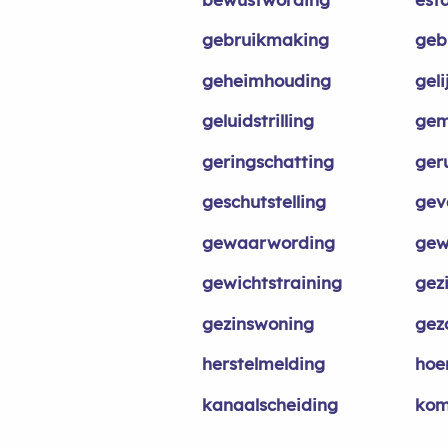
gebruikmaking
geb
geheimhouding
gel
geluidstrilling
gem
geringschatting
geru
geschutstelling
gev
gewaarwording
gew
gewichtstraining
gez
gezinswoning
gez
herstelmelding
hoe
kanaalscheiding
kom