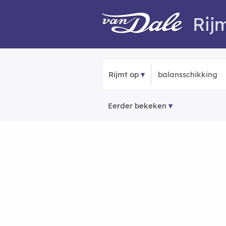
Rij
Rijmt op
Eerder bekeken