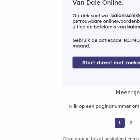
Van Dale Online.
Ontdek snel wat
balansschik
betrouwbare onlinewoordenbo
uitleg en betekenis van
balan
Gebruik de actiecode 'RIJMD
maand.
Start direct met zoeke
Meer ri
Klik op een paginanummer om m
1
2
Deze pagina bevat uitsluitend een r