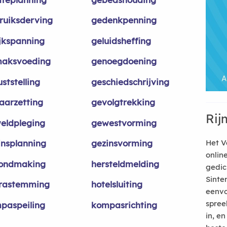
ruiksderving
gedenkpenning
ijkspanning
geluidsheffing
aksvoeding
genoegdoening
ststelling
geschiedschrijving
aarzetting
gevolgtrekking
Rij
eldpleging
gewestvorming
insplanning
gezinsvorming
Het V
onlin
ondmaking
hersteldmelding
gedic
Sinte
rastemming
hotelsluiting
eenvo
spree
paspeiling
kompasrichting
in, e