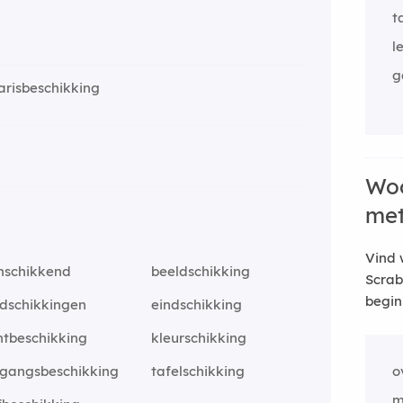
t
l
g
arisbeschikking
Woo
me
Vind 
nschikkend
beeldschikking
Scrab
begin
adschikkingen
eindschikking
ntbeschikking
kleurschikking
gangsbeschikking
tafelschikking
o
m