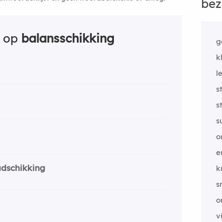
bez
n op
balansschikking
g
k
l
s
s
s
o
e
adschikking
k
s
o
v