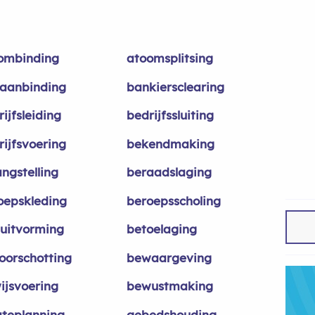
ombinding
atoomsplitsing
aanbinding
bankiersclearing
ijfsleiding
bedrijfssluiting
rijfsvoering
bekendmaking
angstelling
beraadslaging
oepskleding
beroepsscholing
luitvorming
betoelaging
oorschotting
bewaargeving
ijsvoering
bewustmaking
ateplanning
gebedshouding