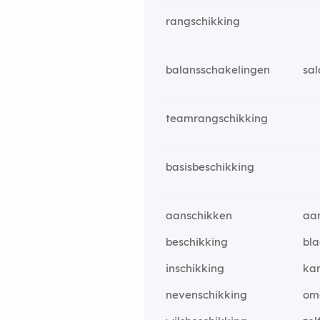
rangschikking
balansschakelingen
sal
teamrangschikking
basisbeschikking
aanschikken
aa
beschikking
bl
inschikking
ka
nevenschikking
om