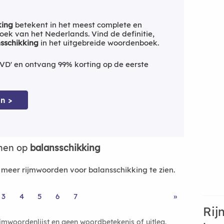
king
betekent in het meest complete en
ek van het Nederlands. Vind de definitie,
sschikking
in het uitgebreide woordenboek.
VD' en ontvang 99% korting op de eerste
n >
jmen op
balansschikking
eer rijmwoorden voor balansschikking te zien.
3
4
5
6
7
»
Rij
ijmwoordenlijst en geen woordbetekenis of uitleg.