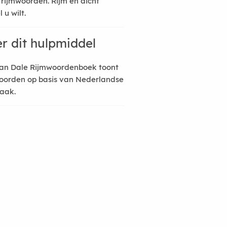
 rijmwoorden. Rijm en dicht
 u wilt.
r dit hulpmiddel
an Dale Rijmwoordenboek toont
oorden op basis van Nederlandse
raak.