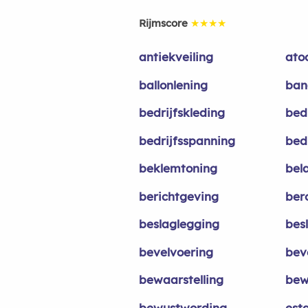
Rijmscore
★★★★
antiekveiling
ato
ballonlening
ban
bedrijfskleding
bedr
bedrijfsspanning
bed
beklemtoning
bel
berichtgeving
ber
beslaglegging
bes
bevelvoering
bev
bewaarstelling
bew
bewustwording
est