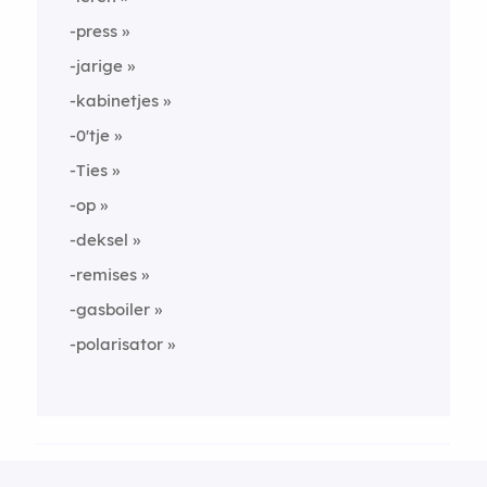
-press
-jarige
-kabinetjes
-0'tje
-Ties
-op
-deksel
-remises
-gasboiler
-polarisator