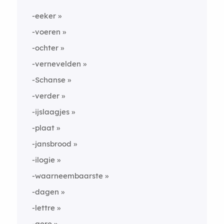
-eeker
-voeren
-ochter
-vernevelden
-Schanse
-verder
-ijslaagjes
-plaat
-jansbrood
-ilogie
-waarneembaarste
-dagen
-lettre
-gere