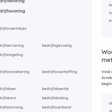
drijfsstoring
b
drijfswoning
t
P
rijfsvoerinkjes
rijfservaring
bedrijfsgevoelig
Woo
rijfsregeling
me
rijfsverzekering
bedrijfsvoorheffing
Vind 
Scrab
begin
rijfsboer
bedrijfsboertje
rijfskern
bedrijfsleiding
s
drijfsomvang
bedrijfsverband
S