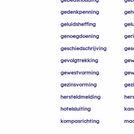
gedenkpenning
geh
geluidsheffing
gelu
genoegdoening
ger
geschiedschrijving
gesc
gevolgtrekking
gew
gewestvorming
gew
gezinsvorming
gez
hersteldmelding
her
hotelsluiting
kan
kompasrichting
mac