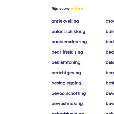
Rijmscore
★★★★
antiekveiling
ato
balansschikking
bal
bankiersclearing
bed
bedrijfssluiting
bed
beklemtoning
bel
berichtgeving
ber
beslaglegging
bes
bevoorschotting
bew
bewustmaking
bew
gebedshouding
geb