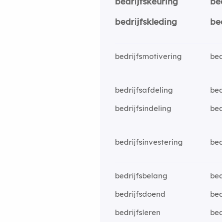
bedrijfskeuring
be
bedrijfskleding
be
bedrijfsmotivering
bed
bedrijfsafdeling
bed
bedrijfsindeling
bed
bedrijfsinvestering
bed
bedrijfsbelang
bed
bedrijfsdoend
bed
bedrijfsleren
be