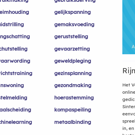
eimhouding
gelijkspanning
idstrilling
gemaksvoeding
ingschatting
geruststelling
hutstelling
gevaarzetting
aarwording
geweldpleging
Rij
ichtstraining
gezinsplanning
inswoning
gezondmaking
Het V
onlin
stelmelding
hoerastemming
gedic
Sinte
aalscheiding
kompaspeiling
eenvo
spree
hinelearning
metaalbinding
in, e