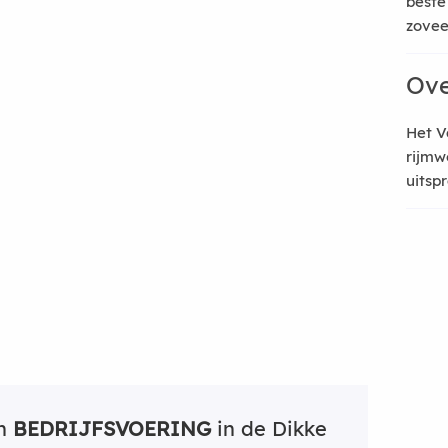
beste
zoveel
Ove
Het V
rijmw
uitsp
an
BEDRIJFSVOERING
in de Dikke