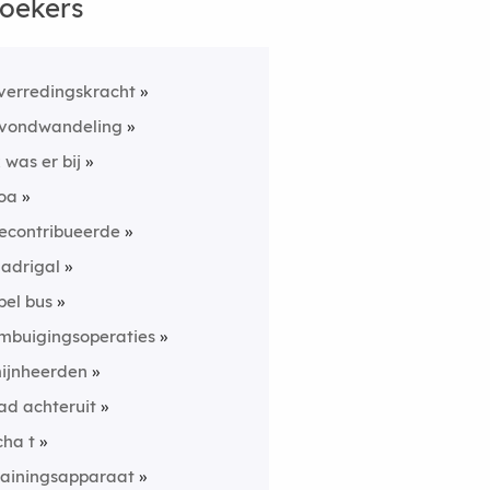
oekers
verredingskracht
vondwandeling
k was er bij
oa
econtribueerde
adrigal
pel bus
mbuigingsoperaties
ijnheerden
ad achteruit
cha t
rainingsapparaat