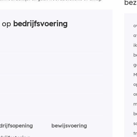
bez
n op
bedrijfsvoering
o
a
i
b
g
M
o
o
m
b
s
drijfsopening
bewijsvoering
t