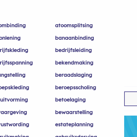
ombinding
atoomsplitsing
lonlening
banaanbinding
rijfskleding
bedrijfsleiding
rijfsspanning
bekendmaking
angstelling
beraadslaging
oepskleding
beroepsscholing
luitvorming
betoelaging
aargeving
bewaarstelling
ustwording
estateplanning
ruikmaking
gebruiksderving