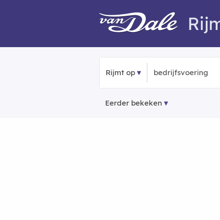
Rij
Rijmt op
Eerder bekeken