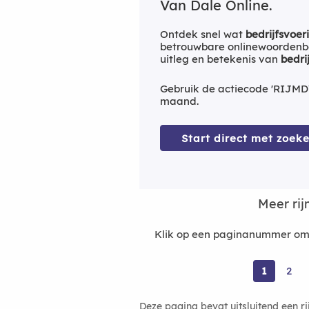
Van Dale Online.
Ontdek snel wat
bedrijfsvoer
betrouwbare onlinewoordenbo
uitleg en betekenis van
bedri
Gebruik de actiecode 'RIJMD
maand.
Start direct met zoeke
Meer ri
Klik op een paginanummer om m
1
2
Deze pagina bevat uitsluitend een r