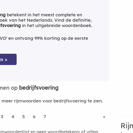
ing
betekent in het meest complete en
ek van het Nederlands. Vind de definitie,
jfsvoering
in het uitgebreide woordenboek.
VD' en ontvang 99% korting op de eerste
n >
jmen op
bedrijfsvoering
eer rijmwoorden voor bedrijfsvoering te zien.
3
4
5
6
7
»
Rij
ijmwoordenlijst en geen woordbetekenis of uitleg.