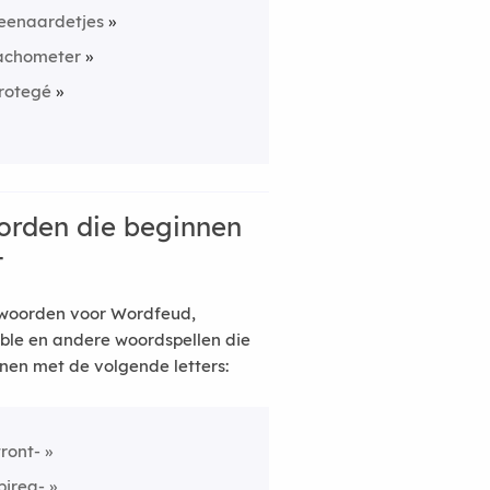
eenaardetjes
achometer
rotegé
rden die beginnen
t
woorden voor Wordfeud,
ble en andere woordspellen die
nen met de volgende letters:
tront-
pirea-