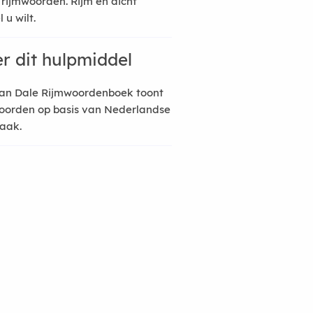
 rijmwoorden. Rijm en dicht
 u wilt.
r dit hulpmiddel
an Dale Rijmwoordenboek toont
oorden op basis van Nederlandse
raak.