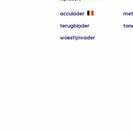
acculader
met
terugblader
ton
woestijnvader