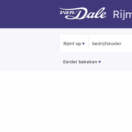
Rij
Rijmt op
Eerder bekeken