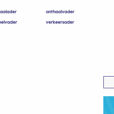
aalader
onthaalvader
eelvader
verkeersader