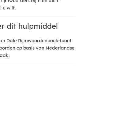
 rijmwoorden. Rijm en dicht
 u wilt.
r dit hulpmiddel
an Dale Rijmwoordenboek toont
oorden op basis van Nederlandse
raak.