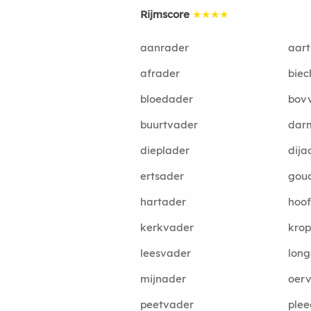
Rijmscore
★★★★
aanrader
aar
afrader
biec
bloedader
bov
buurtvader
dar
dieplader
dija
ertsader
gou
hartader
hoo
kerkvader
kro
leesvader
lon
mijnader
oer
peetvader
ple