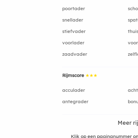
poortader
sch
snellader
spa
stiefvader
thui
voorlader
voo
zaadvader
zelf
Rijmscore
★★★
acculader
acht
antegrader
bon
Meer r
Klik op een paginanummer om 