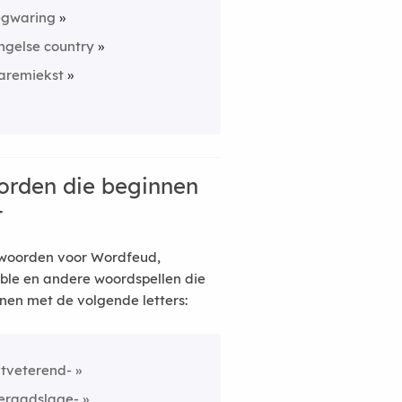
egwaring
ngelse country
aremiekst
rden die beginnen
t
woorden voor Wordfeud,
ble en andere woordspellen die
nen met de volgende letters:
itveterend-
eraadslage-