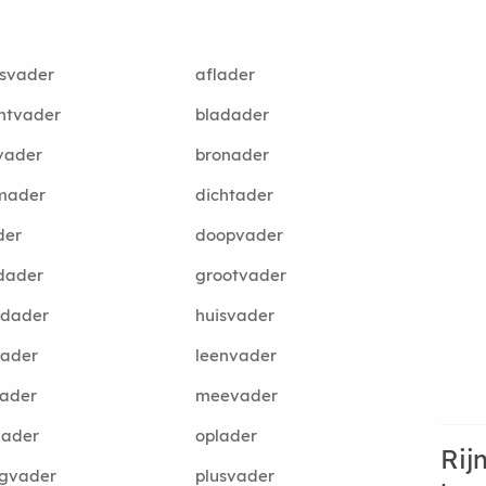
tsvader
aflader
htvader
bladader
vader
bronader
mader
dichtader
der
doopvader
dader
grootvader
fdader
huisvader
pader
leenvader
gader
meevader
vader
oplader
Rij
egvader
plusvader