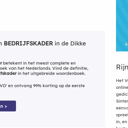
an
BEDRIJFSKADER
in de Dikke
r
betekent in het meest complete en
Rij
ek van het Nederlands. Vind de definitie,
jfskader
in het uitgebreide woordenboek.
Het V
VD' en ontvang 99% korting op de eerste
onlin
gedic
Sinte
n >
eenvo
spree
in, e