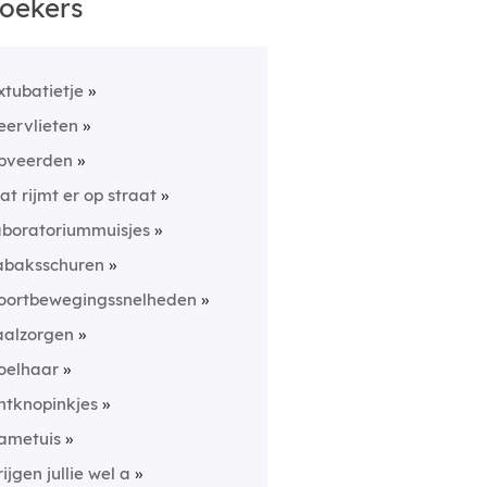
oekers
xtubatietje
eervlieten
pveerden
at rijmt er op straat
aboratoriummuisjes
abaksschuren
oortbewegingssnelheden
aalzorgen
oelhaar
ntknopinkjes
ametuis
rijgen jullie wel a