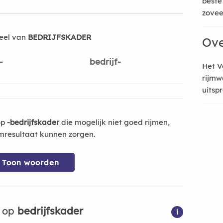
beste
zoveel
eel van
BEDRIJFSKADER
Ove
-
bedrijf-
Het V
rijmw
uitsp
op
-bedrijfskader
die mogelijk niet goed rijmen,
mresultaat kunnen zorgen.
Toon woorden
n op
bedrijfskader
i