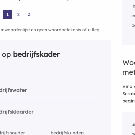
l
1
2
3
e
b
ijmwoordenlijst en geen woordbetekenis of uitleg.
n op
bedrijfskader
Woo
me
Vind 
drijfswater
Scrab
begin
drijfsklaarder
u
rijfshouder
bedrijfskunden
b