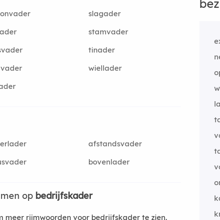
bez
oonvader
slagader
tader
stamvader
e
svader
tinader
n
rvader
wiellader
o
lader
w
l
t
v
erlader
afstandsvader
t
usvader
bovenlader
v
o
ijmen op
bedrijfskader
k
k
meer rijmwoorden voor bedrijfskader te zien.