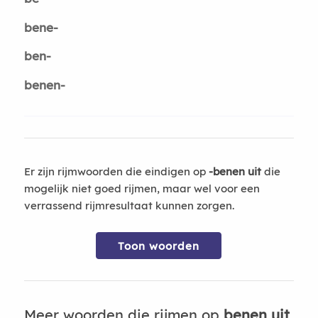
bene-
ben-
benen-
Er zijn rijmwoorden die eindigen op
-benen uit
die
mogelijk niet goed rijmen, maar wel voor een
verrassend rijmresultaat kunnen zorgen.
Toon woorden
Meer woorden die rijmen op
benen uit