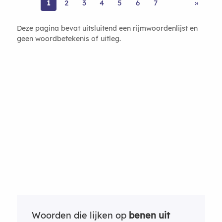
1
2
3
4
5
6
7
»
Deze pagina bevat uitsluitend een rijmwoordenlijst en
geen woordbetekenis of uitleg.
Woorden die lijken op
benen uit