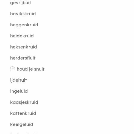
gevrijbuit
havikskruid
heggenkruid
heidekruid
heksenkruid
herdersfluit
houd je snuit
ijdeltuit
ingeluid
kaasjeskruid
kattenkruid
keelgeluid