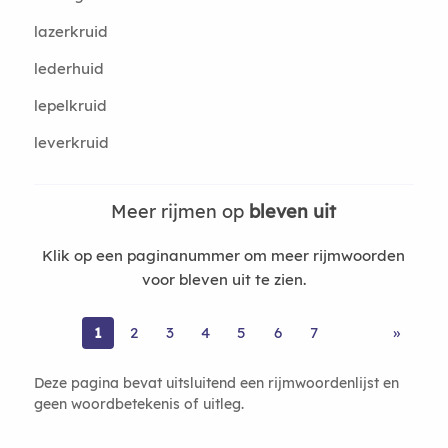
lazerkruid
lederhuid
lepelkruid
leverkruid
Meer rijmen op
bleven uit
Klik op een paginanummer om meer rijmwoorden
voor bleven uit te zien.
1
2
3
4
5
6
7
»
Deze pagina bevat uitsluitend een rijmwoordenlijst en
geen woordbetekenis of uitleg.