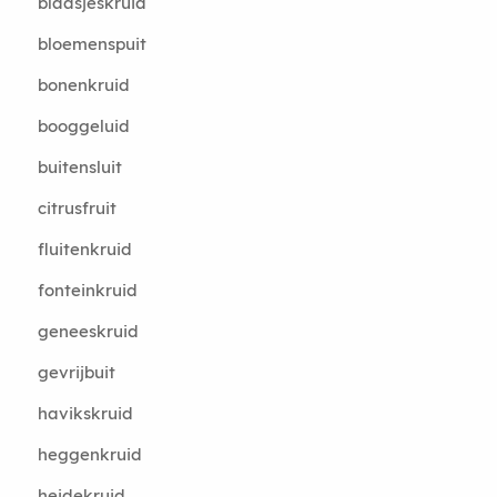
blaasjeskruid
bloemenspuit
bonenkruid
booggeluid
buitensluit
citrusfruit
fluitenkruid
fonteinkruid
geneeskruid
gevrijbuit
havikskruid
heggenkruid
heidekruid