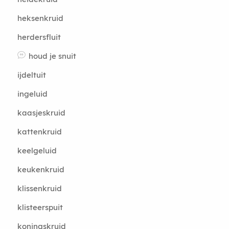
heksenkruid
herdersfluit
houd je snuit
ijdeltuit
ingeluid
kaasjeskruid
kattenkruid
keelgeluid
keukenkruid
klissenkruid
klisteerspuit
koningskruid