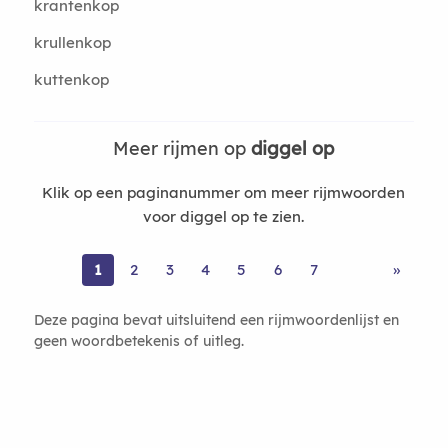
krantenkop
krullenkop
kuttenkop
Meer rijmen op
diggel op
Klik op een paginanummer om meer rijmwoorden
voor diggel op te zien.
1
2
3
4
5
6
7
»
Deze pagina bevat uitsluitend een rijmwoordenlijst en
geen woordbetekenis of uitleg.