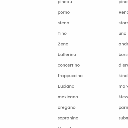
pineau
pino
porno
Ren
steno
stor
Tino
uno
Zeno
and
ballerino
bors
concertino
dier
frappuccino
kind
Luciano
mar
mexicano
Mez
oregano
par
sopranino
sub