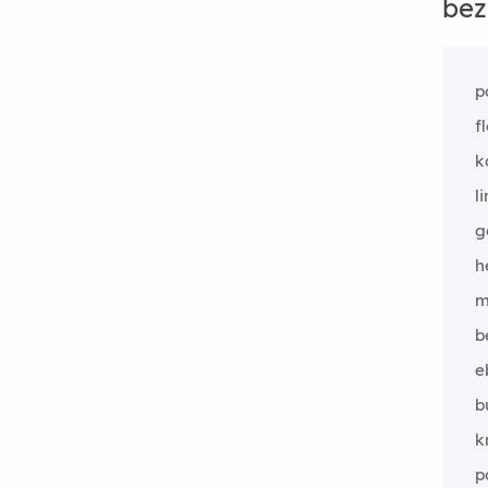
bez
p
f
k
l
g
h
m
b
e
b
k
p