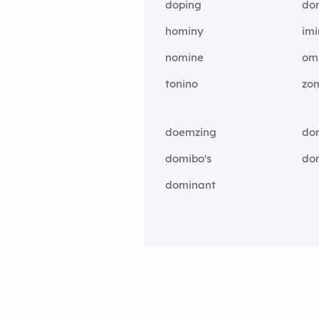
doping
dor
hominy
im
nomine
om
tonino
zo
doemzing
do
domibo's
do
dominant