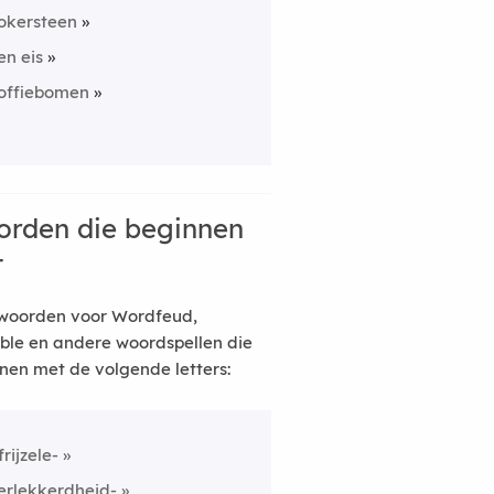
okersteen
en eis
offiebomen
rden die beginnen
t
woorden voor Wordfeud,
ble en andere woordspellen die
nen met de volgende letters:
frijzele-
erlekkerdheid-