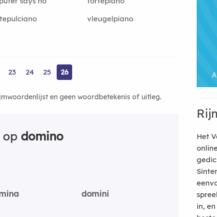
uter says no
fortepiano
tepulciano
vleugelpiano
23
24
25
26
ijmwoordenlijst en geen woordbetekenis of uitleg.
Rij
n op
domino
Het V
onlin
gedic
Sinte
eenvo
mina
domini
spree
in, e