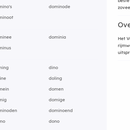
beste
mino's
dominode
zoveel
minoot
Ove
minee
dominia
Het V
rijmw
minus
uitsp
ming
dino
ine
doling
mein
domen
mig
domige
minoden
dominoend
mo
dono