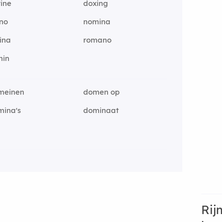
ine
doxing
ino
nomina
ina
romano
min
meinen
domen op
mina's
dominaat
Rij