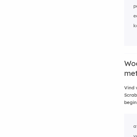
p
e
k
Woo
me
Vind 
Scrab
begin
a
v