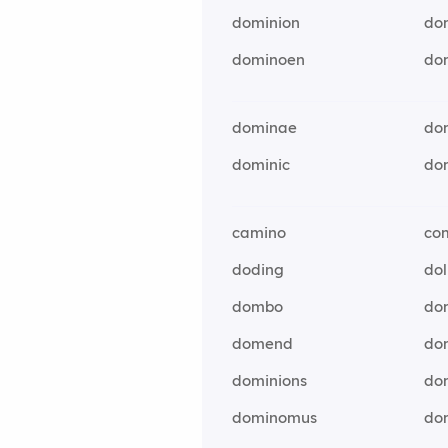
dominion
do
dominoen
do
dominae
do
dominic
do
camino
co
doding
dol
dombo
do
domend
do
dominions
do
dominomus
do