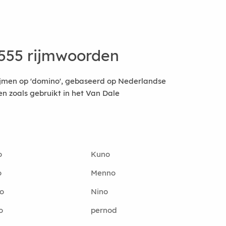
555 rijmwoorden
ijmen op 'domino', gebaseerd op Nederlandse
 zoals gebruikt in het Van Dale
o
Kuno
o
Menno
o
Nino
o
pernod