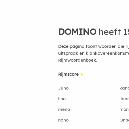
DOMINO
heeft 1
Deze pagina toont woorden die r
uitspraak en klankovereenkomsten
Rijmwoordenboek.
Rijmscore
★
Juno
kan
lino
llan
meno
mon
nono
Onn