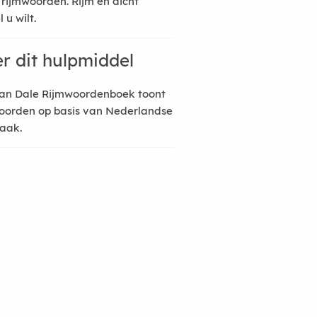
 rijmwoorden. Rijm en dicht
 u wilt.
r dit hulpmiddel
an Dale Rijmwoordenboek toont
oorden op basis van Nederlandse
raak.