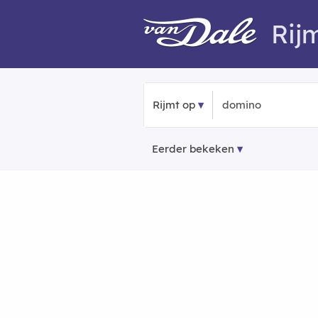
Rij
Rijmt op
Eerder bekeken