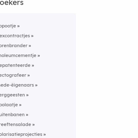
oekers
opootje
lexcontractjes
orenbrander
inoleumcementje
epatenteerde
ectografeer
ede-ëigenaars
erggeesten
bolaatje
uitenbanen
reeftensalade
olarisatieprojecties