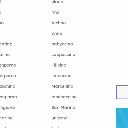
t
plano
o
rino
no
techno
Wino
antino
babyccino
alino
cappuccino
enporno
Filipino
erporno
limoncino
aschino
Marcellino
zogiorno
mochaccino
migiano
San Marino
marino
unisono