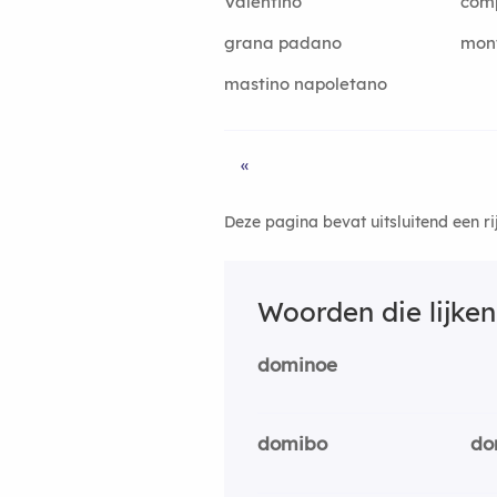
Valentino
comp
grana padano
mon
mastino napoletano
«
Deze pagina bevat uitsluitend een r
Woorden die lijke
dominoe
domibo
do