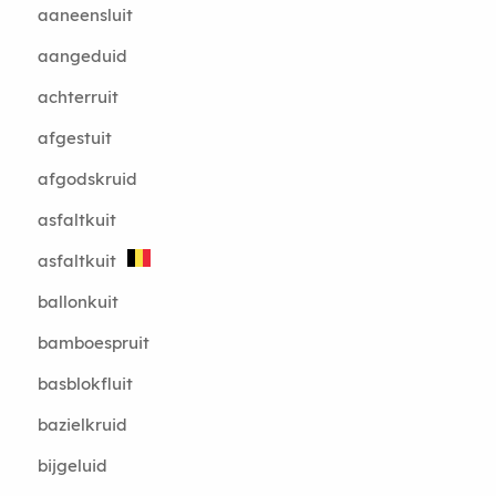
aaneensluit
aangeduid
achterruit
afgestuit
afgodskruid
asfaltkuit
asfaltkuit
ballonkuit
bamboespruit
basblokfluit
bazielkruid
bijgeluid