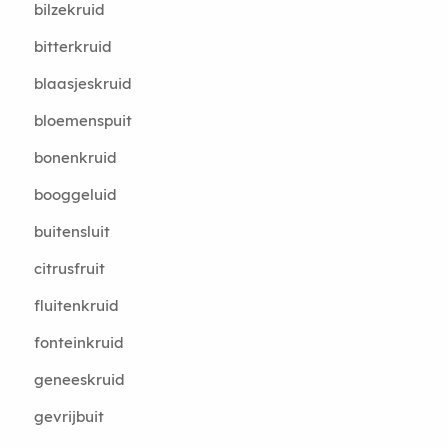
bilzekruid
bitterkruid
blaasjeskruid
bloemenspuit
bonenkruid
booggeluid
buitensluit
citrusfruit
fluitenkruid
fonteinkruid
geneeskruid
gevrijbuit