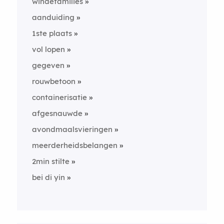
windefamilies
aanduiding
1ste plaats
vol lopen
gegeven
rouwbetoon
containerisatie
afgesnauwde
avondmaalsvieringen
meerderheidsbelangen
2min stilte
bei di yin