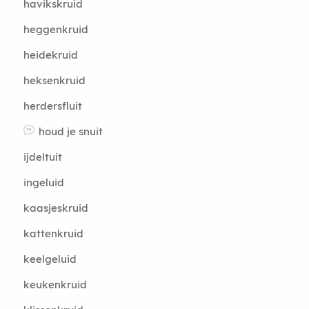
havikskruid
heggenkruid
heidekruid
heksenkruid
herdersfluit
houd je snuit
ijdeltuit
ingeluid
kaasjeskruid
kattenkruid
keelgeluid
keukenkruid