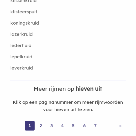
klissenkruid
klisteerspuit
koningskruid
lazerkruid
lederhuid
lepelkruid
leverkruid
Meer rijmen op
hieven uit
Klik op een paginanummer om meer rijmwoorden
voor hieven uit te zien.
1
2
3
4
5
6
7
»