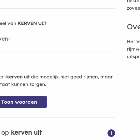
beste
zoveel
eel van
KERVEN UIT
Ove
ven-
Het V
rijmw
uitsp
op
-kerven uit
die mogelijk niet goed rijmen, maar
ltaat kunnen zorgen.
Toon woorden
n op
kerven uit
i