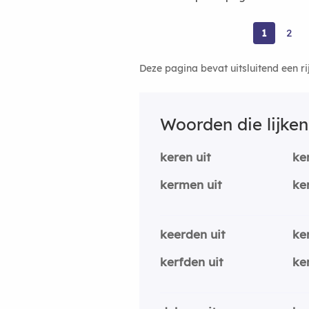
1
2
Deze pagina bevat uitsluitend een r
Woorden die lijke
keren uit
ke
kermen uit
ke
keerden uit
ke
kerfden uit
ke