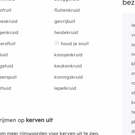
bez
sfruit
fluitenkruid
eskruid
gevrijbuit
l
genkruid
heidekruid
v
ersfluit
houd je snuit
s
n
luid
kaasjeskruid
k
geluid
keukenkruid
m
teerspuit
koningskruid
r
rhuid
lepelkruid
s
k
t
rijmen op
kerven uit
p
d
m meer rijmwoorden voor kerven uit te zien.