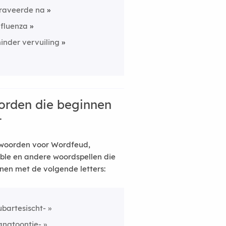
raveerde na
nfluenza
inder vervuiling
rden die beginnen
t
woorden voor Wordfeud,
ble en andere woordspellen die
nen met de volgende letters:
ubartesischt-
angtoontje-