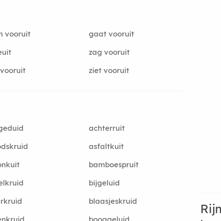
 vooruit
gaat vooruit
uit
zag vooruit
 vooruit
ziet vooruit
geduid
achterruit
dskruid
asfaltkuit
onkuit
bamboespruit
elkruid
bijgeluid
erkruid
blaasjeskruid
Rij
enkruid
booggeluid