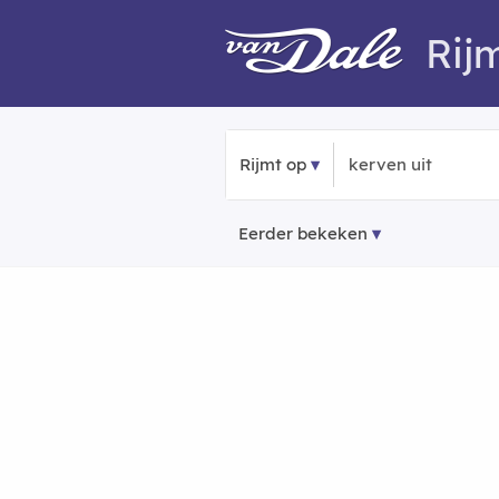
Rij
Rijmt op
Eerder bekeken