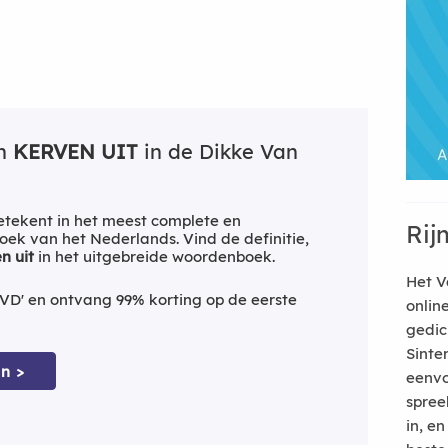
an
KERVEN UIT
in de Dikke Van
tekent in het meest complete en
Rij
ek van het Nederlands. Vind de definitie,
n uit
in het uitgebreide woordenboek.
Het V
VD' en ontvang 99% korting op de eerste
onlin
gedic
Sinte
n >
eenvo
spree
in, e