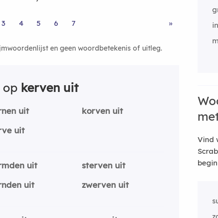
g
3
4
5
6
7
»
i
m
ijmwoordenlijst en geen woordbetekenis of uitleg.
n op
kerven uit
Woo
rnen uit
korven uit
me
rve uit
Vind 
Scrab
begin
rmden uit
sterven uit
rnden uit
zwerven uit
s
z