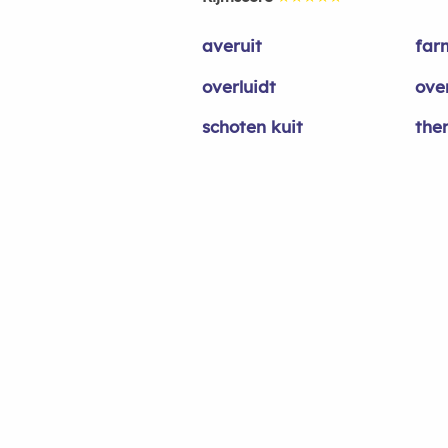
averuit
far
overluidt
ove
schoten kuit
the