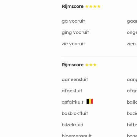
Rijmscore
★★★★
ga vooruit
gaan
ging vooruit
onge
zie vooruit
zien
Rijmscore
★★★
aaneensluit
aan
afgestuit
afgo
asfaltkuit
ball
basblokfluit
bazi
bilzekruid
bitt
bloemenspuit
bon