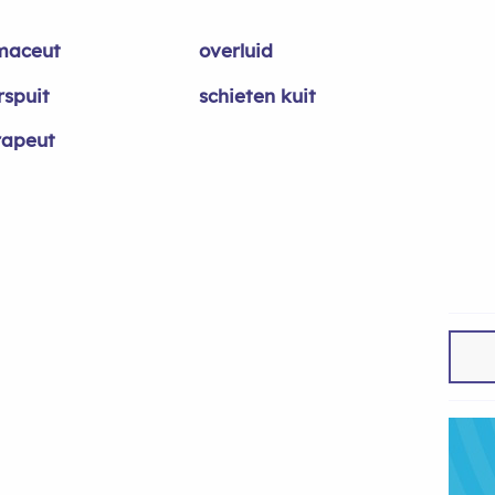
maceut
overluid
rspuit
schieten kuit
rapeut