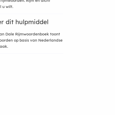
 rijmwoorden. Rijm en dicht
 u wilt.
r dit hulpmiddel
an Dale Rijmwoordenboek toont
oorden op basis van Nederlandse
raak.