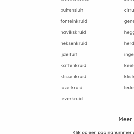
buitensluit
citru
fonteinkruid
gene
havikskruid
heg
heksenkruid
herd
ijdeltuit
inge
kattenkruid
keel
klissenkruid
klis
lazerkruid
lede
leverkruid
Meer 
Klik op een paginanummer o