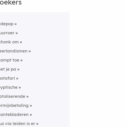
oekers
edepop
uurroer
chonk om
eerlandismen
lampt toe
et je pa
astafari
typtische
atoliserende
ermijnbetaling
lantebladeren
us via leiden is er