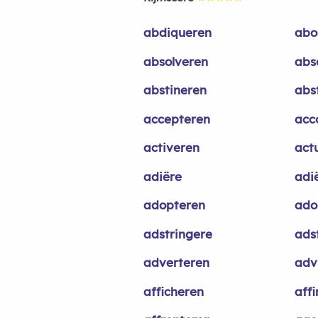
abdiqueren
abo
absolveren
abs
abstineren
abs
accepteren
acc
activeren
act
adiëre
adi
adopteren
ado
adstringere
ads
adverteren
adv
afficheren
aff