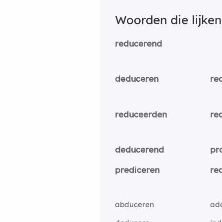
Woorden die lijke
reducerend
deduceren
re
reduceerden
re
deducerend
pr
prediceren
re
abduceren
ad