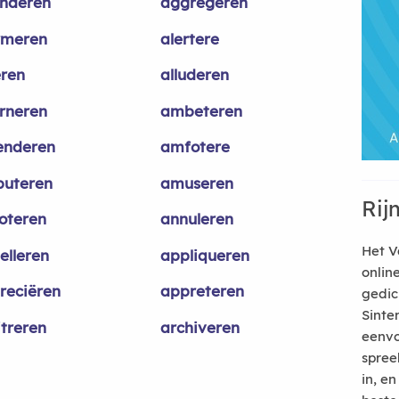
nderen
aggregeren
rmeren
alertere
ëren
alluderen
erneren
ambeteren
nderen
amfotere
uteren
amuseren
Rij
oteren
annuleren
Het V
elleren
appliqueren
onlin
reciëren
appreteren
gedic
Sinte
itreren
archiveren
eenvo
spree
in, e