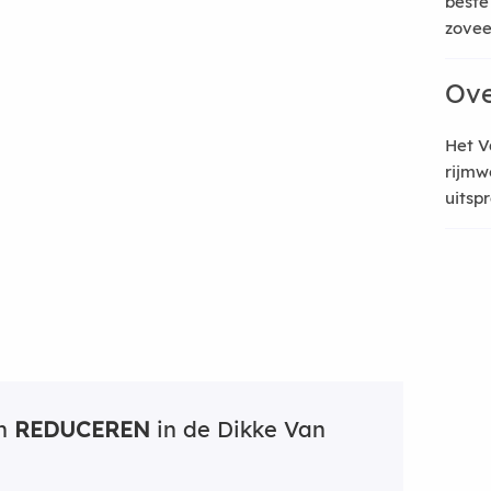
beste
zoveel
Ove
Het V
rijmw
uitsp
an
REDUCEREN
in de Dikke Van