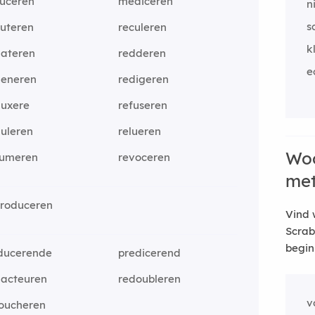
duceren
mediceren
n
s
buteren
reculeren
k
dateren
redderen
e
deneren
redigeren
duxere
refuseren
uleren
relueren
Woo
sumeren
revoceren
me
produceren
Vind 
Scrab
begin
ducerende
predicerend
dacteuren
redoubleren
v
toucheren