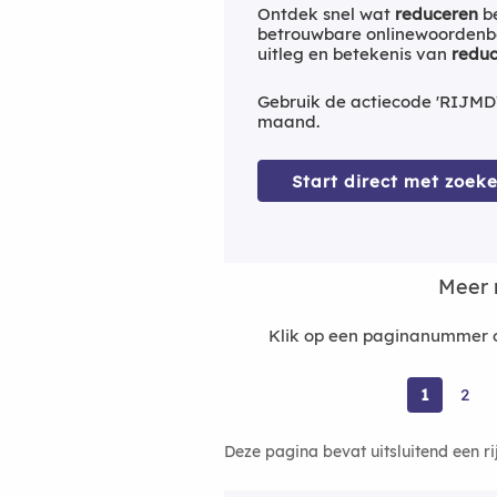
Ontdek snel wat
reduceren
be
betrouwbare onlinewoordenbo
uitleg en betekenis van
redu
Gebruik de actiecode 'RIJMD
maand.
Start direct met zoeke
Meer 
Klik op een paginanummer o
1
2
Deze pagina bevat uitsluitend een r