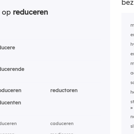
bez
n op
reduceren
m
e
h
ducere
e
m
ducerende
a
s
oduceren
reductoren
h
s
ducenten
n
duceren
caduceren
s