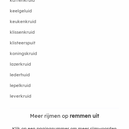
kattenkruid
keelgeluid
keukenkruid
klissenkruid
klisteerspuit
koningskruid
lazerkruid
lederhuid
lepelkruid
leverkruid
Meer rijmen op
remmen uit
Klik op een paginanummer om meer rijmwoorden