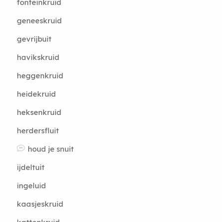
fonteinkruid
geneeskruid
gevrijbuit
havikskruid
heggenkruid
heidekruid
heksenkruid
herdersfluit
houd je snuit
ijdeltuit
ingeluid
kaasjeskruid