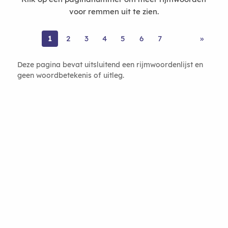
voor remmen uit te zien.
1
2
3
4
5
6
7
»
Deze pagina bevat uitsluitend een rijmwoordenlijst en
geen woordbetekenis of uitleg.