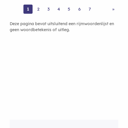
1
2
3
4
5
6
7
»
Deze pagina bevat uitsluitend een rijmwoordenlijst en
geen woordbetekenis of uitleg.