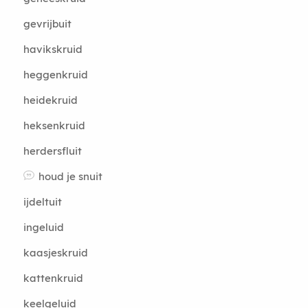
gevrijbuit
havikskruid
heggenkruid
heidekruid
heksenkruid
herdersfluit
houd je snuit
ijdeltuit
ingeluid
kaasjeskruid
kattenkruid
keelgeluid