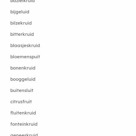
bazielkruid
bijgeluid
bilzekruid
bitterkruid
blaasjeskruid
bloemenspuit
bonenkruid
booggeluid
buitensluit
citrusfruit
fluitenkruid
fonteinkruid
geneeskruid