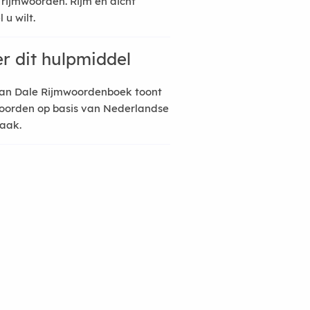
 rijmwoorden. Rijm en dicht
 u wilt.
r dit hulpmiddel
an Dale Rijmwoordenboek toont
oorden op basis van Nederlandse
raak.