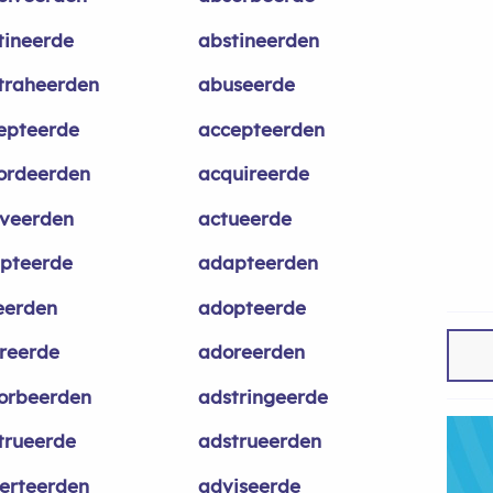
tineerde
abstineerden
traheerden
abuseerde
epteerde
accepteerden
ordeerden
acquireerde
iveerden
actueerde
pteerde
adapteerden
eerden
adopteerde
reerde
adoreerden
orbeerden
adstringeerde
trueerde
adstrueerden
erteerden
adviseerde