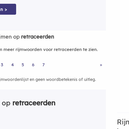
n >
ijmen op
retraceerden
 meer rijmwoorden voor retraceerden te zien.
3
4
5
6
7
»
ijmwoordenlijst en geen woordbetekenis of uitleg.
n op
retraceerden
Rij