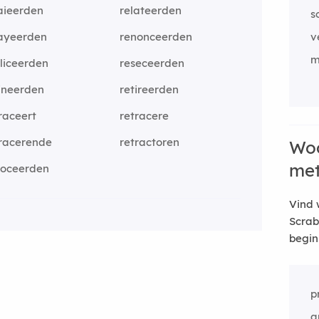
aieerden
relateerden
s
layeerden
renonceerden
v
m
liceerden
reseceerden
ineerden
retireerden
raceert
retracere
tracerende
retractoren
Woo
me
voceerden
Vind 
Scrab
begin
p
a