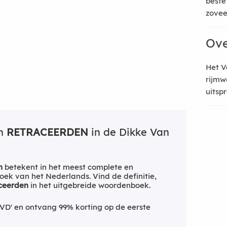
beste
zoveel
Ove
Het V
rijmw
uitsp
an
RETRACEERDEN
in de Dikke Van
n
betekent in het meest complete en
ek van het Nederlands. Vind de definitie,
ceerden
in het uitgebreide woordenboek.
VD' en ontvang 99% korting op de eerste