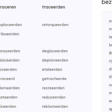
bez
traceren
traceerden
a
mplaceerden
retorqueerden
m
ribueerden
l
b
brayeerden
deglaceerden
B
placeerden
depraveerden
r
d
faceerden
etaleerden
f
traceerd
getracteerde
n
clameerden
recreeerden
m
dateerden
reduceerden
e
ficeerden
reklameerden
s