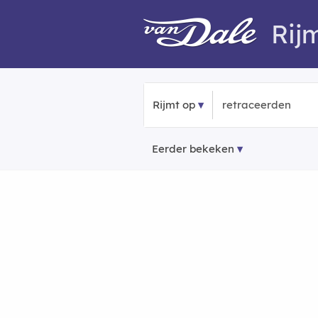
Rij
Rijmt op
Eerder bekeken