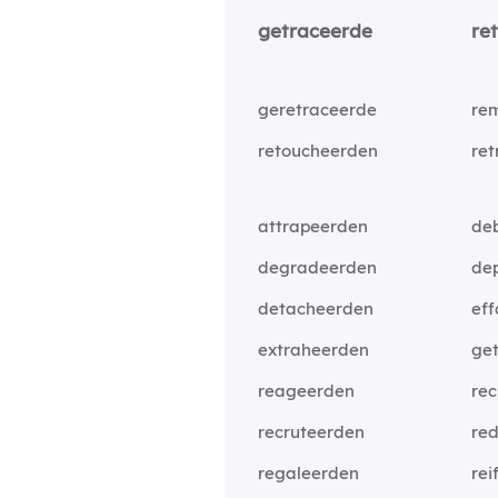
getraceerde
re
geretraceerde
re
retoucheerden
ret
attrapeerden
de
degradeerden
de
detacheerden
ef
extraheerden
ge
reageerden
re
recruteerden
re
regaleerden
rei