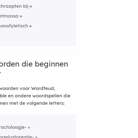
chraapten bij
etmassa
onofyletisch
rden die beginnen
t
woorden voor Wordfeud,
ble en andere woordspellen die
nen met de volgende letters:
roctoloogje-
ngelustorentje-