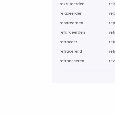
rekruteerden
rel
relaxeerden
re
repareerden
rep
retardeerden
ret
retraceer
ret
retracerend
re
retrancheren
re