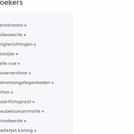
oekers
erodrooms
ilieusectie
engterichtingen
esnijde
elle vue
ijnoeverstaat
ienstaangelegenheden
litten
aaktfotograaf
eubelconcentratie
ncodeerde
pelletjes koning