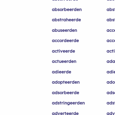
absorbeerden
abs
abstraheerde
abs
abuseerden
acc
accordeerde
acc
activeerde
act
actueerden
ada
adieerde
adi
adopteerden
ado
adsorbeerde
ads
adstringeerden
ads
adverteerde
adv