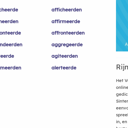
icheerde
afficheerden
ineerden
affirmeerde
ronteerde
affronteerden
ndeerden
aggregeerde
teerde
agiteerden
Rij
rmeerden
alerteerde
Het V
onlin
gedic
Sinte
eenvo
spree
in, e