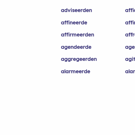
adviseerden
aff
affineerde
aff
affirmeerden
aff
agendeerde
age
aggregeerden
agi
alarmeerde
ala