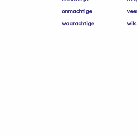
onmachtige
vee
waarachtige
wil