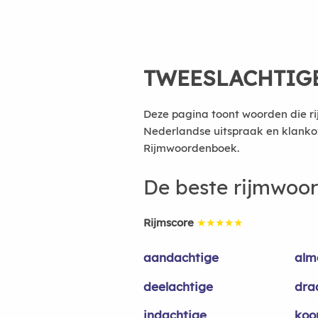
TWEESLACHTIG
Deze pagina toont woorden die ri
Nederlandse uitspraak en klanko
Rijmwoordenboek.
De beste rijmwoo
Rijmscore
★★★★★
aandachtige
alm
deelachtige
dra
indachtige
koo