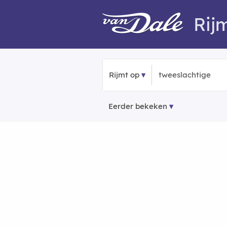
Rij
Rijmt op
Eerder bekeken