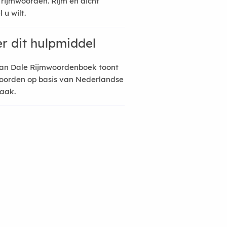
 rijmwoorden. Rijm en dicht
 u wilt.
r dit hulpmiddel
an Dale Rijmwoordenboek toont
oorden op basis van Nederlandse
raak.