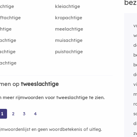
bez
achtige
kleiachtige
ftachtige
kropachtige
v
chtige
meelachtige
w
achtige
muisachtige
d
achtige
puistachtige
b
achtige
b
d
jmen op
tweeslachtige
v
m
meer rijmwoorden voor tweeslachtige te zien.
r
1
2
3
4
s
di
ijmwoordenlijst en geen woordbetekenis of uitleg.
z