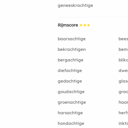
geneeskrachtige
Rijmscore
★★★
baarsachtige
bees
bekrachtigen
bem
bergachtige
blik
diefachtige
dwe
gedachtige
glas
goudachtige
graa
groenachtige
haar
harsachtige
herf
hondachtige
inkt