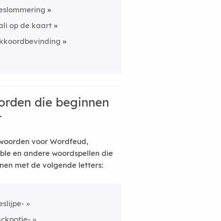
eslommering
ali op de kaart
kkoordbevinding
rden die beginnen
t
woorden voor Wordfeud,
ble en andere woordspellen die
nen met de volgende letters:
eslijpe-
ackpotje-