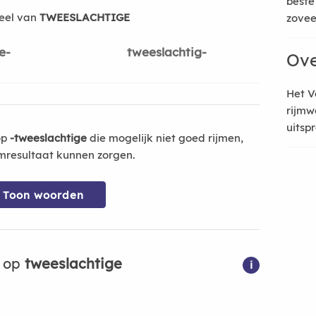
beste
eel van
TWEESLACHTIGE
zoveel
e-
tweeslachtig-
Ove
Het V
rijmw
uitsp
op
-tweeslachtige
die mogelijk niet goed rijmen,
mresultaat kunnen zorgen.
Toon woorden
n op
tweeslachtige
i