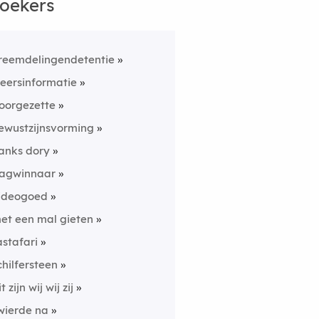
oekers
reemdelingendetentie
eersinformatie
oorgezette
ewustzijnsvorming
anks dory
agwinnaar
ideogoed
et een mal gieten
astafari
chilfersteen
t zijn wij wij zij
wierde na