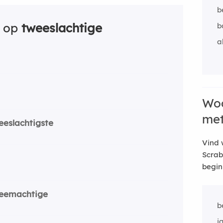
b
n op
tweeslachtige
b
a
Woo
me
eeslachtigste
Vind 
Scrab
begin
eemachtige
b
j