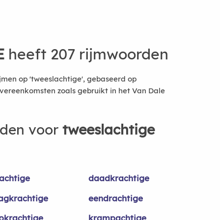
E
heeft 207 rijmwoorden
jmen op 'tweeslachtige', gebaseerd op
vereenkomsten zoals gebruikt in het Van Dale
rden voor
tweeslachtige
achtige
daadkrachtige
agkrachtige
eendrachtige
pkrachtige
krampachtige