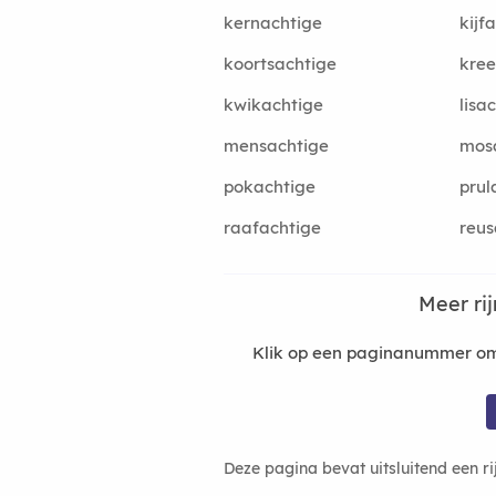
kernachtige
kijf
koortsachtige
kree
kwikachtige
lisa
mensachtige
mos
pokachtige
prul
raafachtige
reus
Meer ri
Klik op een paginanummer om 
Deze pagina bevat uitsluitend een r