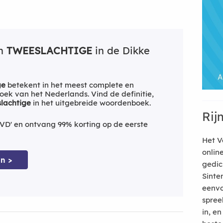
an
TWEESLACHTIGE
in de Dikke
ge
betekent in het meest complete en
ek van het Nederlands. Vind de definitie,
lachtige
in het uitgebreide woordenboek.
Rij
VD' en ontvang 99% korting op de eerste
Het V
onlin
n >
gedic
Sinte
eenvo
spree
in, e