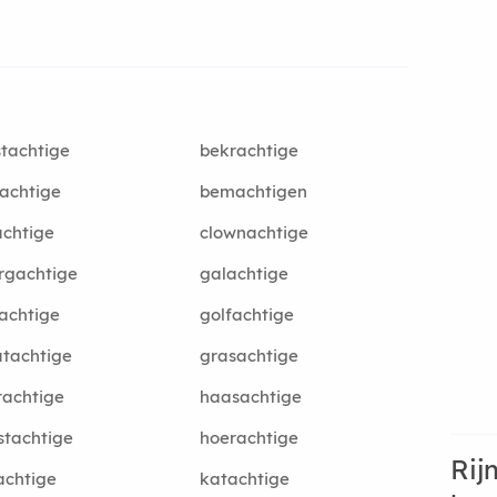
tachtige
bekrachtige
achtige
bemachtigen
achtige
clownachtige
rgachtige
galachtige
achtige
golfachtige
tachtige
grasachtige
achtige
haasachtige
stachtige
hoerachtige
Rij
achtige
katachtige