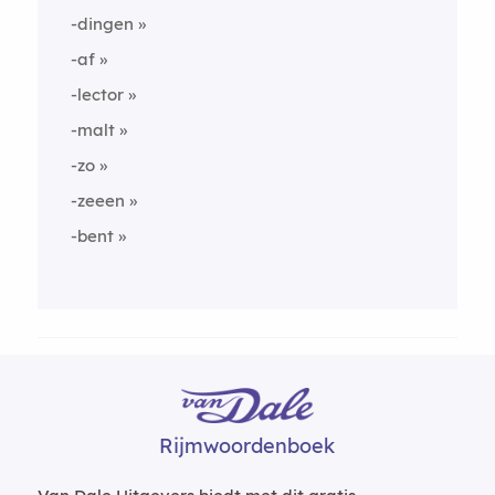
-dingen
-af
-lector
-malt
-zo
-zeeen
-bent
Rijmwoordenboek