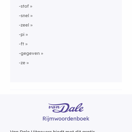
-stof
-snel
-zeel
-pi
-ft
-gegeven
-ze
Rijmwoordenboek
Van Dale Uitgevers biedt met dit gratis