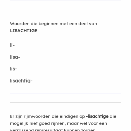
Woorden die beginnen met een deel van
LISACHTIGE
li-
lisa-
lis-
lisachtig-
Er zijn rijmwoorden die eindigen op
-lisachtige
die
mogelijk niet goed rijmen, maar wel voor een
verrassend rijmresultaat kunnen zorgen.